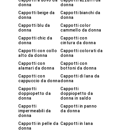
Cappotti a uovo da
Cappotti azzurri da
donna
donna
Cappotti beige da
Cappotti bianchi da
donna
donna
Cappotti blu da
Cappotti color
donna
cammello da donna
Cappotti chic da
Cappotti con
donna
cintura da donna
Cappotti con collo
Cappotti colorati da
alto da donna
donna
Cappotti con
Cappotti con
alamari da donna
bottoni da donna
Cappotti con
Cappotti di lana da
cappuccio da donna
donna
Cappotti
Cappotti
doppiopetto da
doppiopetto da
donna
donna in saldo
Cappotti
Cappotti in panno
impermeabili da
da donna
donna
Cappotti in pelle da
Cappotti in lana
donna