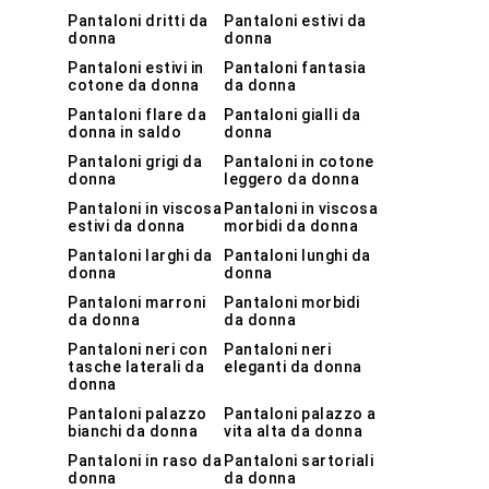
Pantaloni dritti da
Pantaloni estivi da
donna
donna
Pantaloni estivi in
Pantaloni fantasia
cotone da donna
da donna
Pantaloni flare da
Pantaloni gialli da
donna in saldo
donna
Pantaloni grigi da
Pantaloni in cotone
donna
leggero da donna
Pantaloni in viscosa
Pantaloni in viscosa
estivi da donna
morbidi da donna
Pantaloni larghi da
Pantaloni lunghi da
donna
donna
Pantaloni marroni
Pantaloni morbidi
da donna
da donna
Pantaloni neri con
Pantaloni neri
tasche laterali da
eleganti da donna
donna
Pantaloni palazzo
Pantaloni palazzo a
bianchi da donna
vita alta da donna
Pantaloni in raso da
Pantaloni sartoriali
donna
da donna