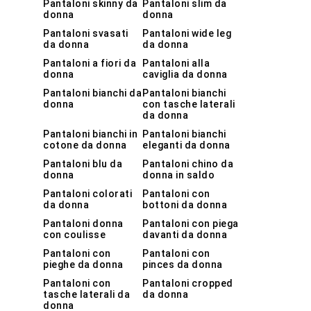
Pantaloni skinny da
Pantaloni slim da
donna
donna
Pantaloni svasati
Pantaloni wide leg
da donna
da donna
Pantaloni a fiori da
Pantaloni alla
donna
caviglia da donna
Pantaloni bianchi da
Pantaloni bianchi
donna
con tasche laterali
da donna
Pantaloni bianchi in
Pantaloni bianchi
cotone da donna
eleganti da donna
Pantaloni blu da
Pantaloni chino da
donna
donna in saldo
Pantaloni colorati
Pantaloni con
da donna
bottoni da donna
Pantaloni donna
Pantaloni con piega
con coulisse
davanti da donna
Pantaloni con
Pantaloni con
pieghe da donna
pinces da donna
Pantaloni con
Pantaloni cropped
tasche laterali da
da donna
donna