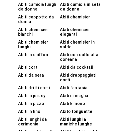
GONNE
Abiti camicia lunghi
Abiti camicia in seta
da donna
da donna
JEANS
Abiti cappotto da
Abiti chemisier
donna
MAGLIERIA
Abiti chemisier
Abiti chemisier
bianchi
eleganti
Abiti chemisier
Abiti chemisier in
PANTALONI
lunghi
saldo
Abiti in chiffon
Abiti con collo alla
TAILLEUR
coreana
Abiti corti
Abiti da cocktail
TOP E T-SHIRT
Abiti da sera
Abiti drappeggiati
corti
Abiti dritti corti
Abiti fantasia
Abiti in jersey
Abiti in maglia
Abiti in pizzo
Abiti kimono
Abiti in lino
Abito longuette
Abiti lunghi da
Abiti lunghi a
cerimonia
maniche lunghe