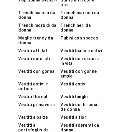
Top donna svasati
Borse a tracolla
oro
Trench bianchi da
Trench marroni da
donna
donna
Trench morbidi da
Trench neri da
donna
donna
Maglie trendy da
Tubini con spacco
donna
Vestiti attillati
Vestiti bianchi estivi
Vestiti colorati
Vestiti con cintura
in vita
Vestiti con gonna
Vestiti con gonne
ampie
Vestiti estivi in
Vestiti estivi
cotone
Vestiti floreali
Vestiti lunghi
Vestiti primaverili
Vestiti corti rossi
da donna
Vestiti a balze
Vestiti a fiori
Vestiti a
Vestiti aderenti da
portafoglio da
donna