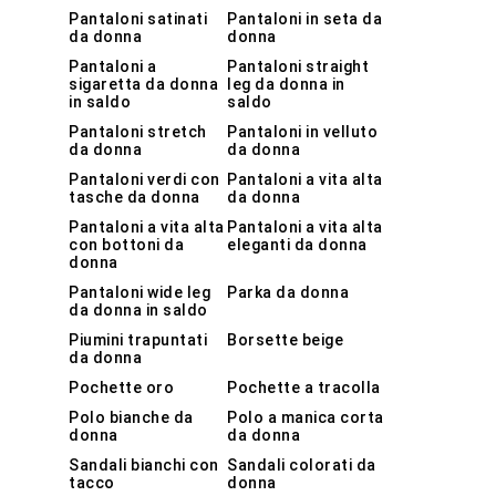
Pantaloni satinati
Pantaloni in seta da
da donna
donna
Pantaloni a
Pantaloni straight
sigaretta da donna
leg da donna in
in saldo
saldo
Pantaloni stretch
Pantaloni in velluto
da donna
da donna
Pantaloni verdi con
Pantaloni a vita alta
tasche da donna
da donna
Pantaloni a vita alta
Pantaloni a vita alta
con bottoni da
eleganti da donna
donna
Pantaloni wide leg
Parka da donna
da donna in saldo
Piumini trapuntati
Borsette beige
da donna
Pochette oro
Pochette a tracolla
Polo bianche da
Polo a manica corta
donna
da donna
Sandali bianchi con
Sandali colorati da
tacco
donna