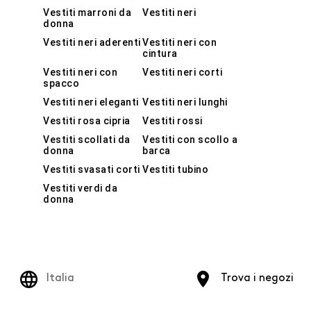
Vestiti marroni da
Vestiti neri
donna
Vestiti neri aderenti
Vestiti neri con
cintura
Vestiti neri con
Vestiti neri corti
spacco
Vestiti neri eleganti
Vestiti neri lunghi
Vestiti rosa cipria
Vestiti rossi
Vestiti scollati da
Vestiti con scollo a
donna
barca
Vestiti svasati corti
Vestiti tubino
Vestiti verdi da
donna
Italia
Trova i negozi