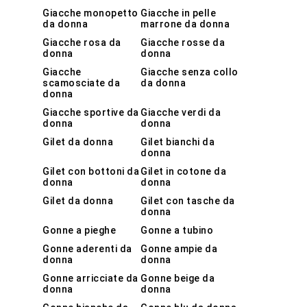
Giacche monopetto
Giacche in pelle
da donna
marrone da donna
Giacche rosa da
Giacche rosse da
donna
donna
Giacche
Giacche senza collo
scamosciate da
da donna
donna
Giacche sportive da
Giacche verdi da
donna
donna
Gilet da donna
Gilet bianchi da
donna
Gilet con bottoni da
Gilet in cotone da
donna
donna
Gilet da donna
Gilet con tasche da
donna
Gonne a pieghe
Gonne a tubino
Gonne aderenti da
Gonne ampie da
donna
donna
Gonne arricciate da
Gonne beige da
donna
donna