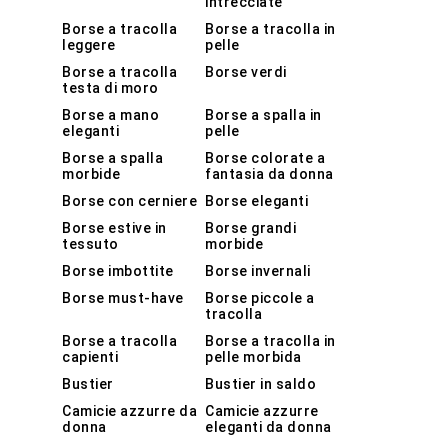
intrecciate
Borse a tracolla
Borse a tracolla in
leggere
pelle
Borse a tracolla
Borse verdi
testa di moro
Borse a mano
Borse a spalla in
eleganti
pelle
Borse a spalla
Borse colorate a
morbide
fantasia da donna
Borse con cerniere
Borse eleganti
Borse estive in
Borse grandi
tessuto
morbide
Borse imbottite
Borse invernali
Borse must-have
Borse piccole a
tracolla
Borse a tracolla
Borse a tracolla in
capienti
pelle morbida
Bustier
Bustier in saldo
Camicie azzurre da
Camicie azzurre
donna
eleganti da donna