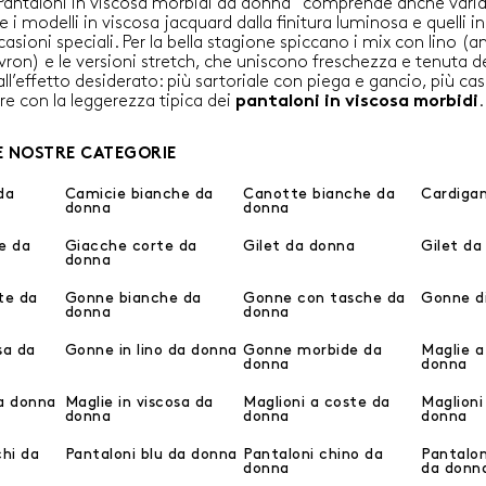
Pantaloni in viscosa morbidi da donna” comprende anche varia
 i modelli in viscosa jacquard dalla finitura luminosa e quelli i
asioni speciali. Per la bella stagione spiccano i mix con lino (a
evron) e le versioni stretch, che uniscono freschezza e tenuta d
all’effetto desiderato: più sartoriale con piega e gancio, più ca
re con la leggerezza tipica dei
.
pantaloni in viscosa morbidi
E NOSTRE CATEGORIE
da
Camicie bianche da
Canotte bianche da
Cardiga
donna
donna
e da
Giacche corte da
Gilet da donna
Gilet da
donna
te da
Gonne bianche da
Gonne con tasche da
Gonne di
donna
donna
sa da
Gonne in lino da donna
Gonne morbide da
Maglie a
donna
donna
a donna
Maglie in viscosa da
Maglioni a coste da
Maglioni
donna
donna
donna
chi da
Pantaloni blu da donna
Pantaloni chino da
Pantalon
donna
da donn