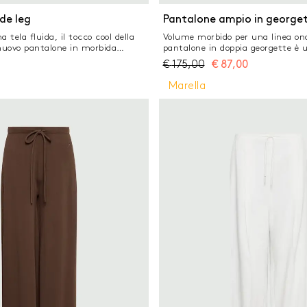
FILTR
INA FILTRI
de leg
Pantalone ampio in george
a tela fluida, il tocco cool della
Volume morbido per una linea ond
CHIUDI FILTRI
 nuovo pantalone in morbida
pantalone in doppia georgette è u
 con linea pulita sulla vita.
del guardaroba elegante. Con detta
€
175,00
€
87,00
tidiana, da completare con
dettaglio elastico sul retro per u
 o il gilet coordinato con nodo.
perfetto. Il capo fa parte della c
Marella
la di misto viscosa stretch Fit
By Deema Al Asadi Pantalone in 
wide leg Chiusura laterale con zip
italiana Fit ampio con linea leg
glio di bordo in raso sfrangiato
regolare Inserto elastico sul retro 
 Tasche laterali alla francese
sul fianco sinistro Cintura inter
Tasche laterali alla francese e pos
Piega stirata fronte e retro Line
leggermente cropped