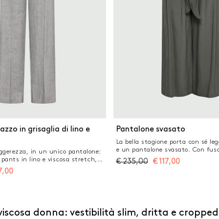
azzo in grisaglia di lino e
Pantalone svasato
La bella stagione porta con sé leg
e un pantalone svasato. Con fusc
leggerezza, in un unico pantalone:
per un tocco bohemienne. Pantalo
 pants in lino e viscosa stretch,
€
235,00
€
117,00
lino stretch Fit regolare Chiusur
nuova stagione, facili da abbinare
7,00
vista e doppia pince sul davanti 
per un city look sofisticato.
rimovibile in creponne di viscosa 
saglia di lino e viscosa stretch
inserite e posteriori a filetto
golare Chiusura con gancio a uomo
alla francese e posteriori a filetto
onte e retro
iscosa donna: vestibilità slim, dritta e cropped