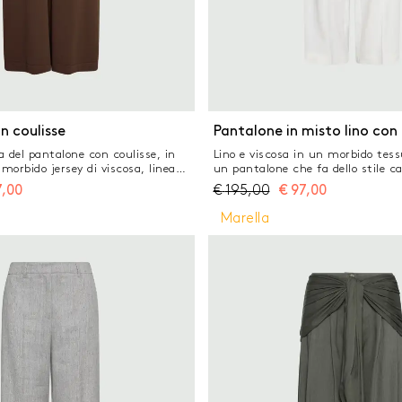
n coulisse
Pantalone in misto lino con 
ta del pantalone con coulisse, in
Lino e viscosa in un morbido tess
 morbido jersey di viscosa, linea
un pantalone che fa dello stile ca
ba e piccolo ricamo sul fianco
stendardo. Perfetto per l'ufficio,
7,00
€
195,00
€
97,00
assato ma super cool. Pantalone in
off duty, per le uscite estive con 
a Fit regolare Coulisse elastica in
Tessuto principale contenente m
Marella
o tubolare Gamba ampia Ricamo
derivanti dalla cellulosa del legno
ianco
nel rispetto del patrimonio forest
lino e viscosa stretch Fit regolare
sulla parte frontale e inserto elas
Piega stirata fronte e retro Tasche
francese e tasca singola posterior