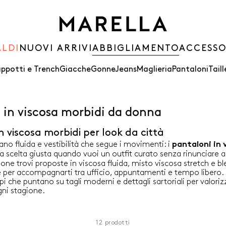
ALDI
NUOVI ARRIVI
ABBIGLIAMENTO
ACCESSO
ppotti e Trench
Giacche
Gonne
Jeans
Maglieria
Pantaloni
Taill
 in viscosa morbidi da donna
n viscosa morbidi per look da città
ano fluida e vestibilità che segue i movimenti: i
pantaloni in 
a scelta giusta quando vuoi un outfit curato senza rinunciare a
ione trovi proposte in viscosa fluida, misto viscosa stretch e bl
e per accompagnarti tra ufficio, appuntamenti e tempo libero. 
pi che puntano su tagli moderni e dettagli sartoriali per valoriz
gni stagione.
12
prodotti