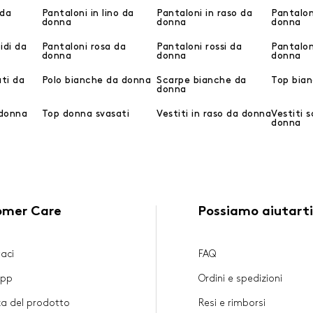
 da
Pantaloni in lino da
Pantaloni in raso da
Pantalon
donna
donna
donna
idi da
Pantaloni rosa da
Pantaloni rossi da
Pantalon
donna
donna
donna
ati da
Polo bianche da donna
Scarpe bianche da
Top bian
donna
 donna
Top donna svasati
Vestiti in raso da donna
Vestiti s
donna
omer Care
Possiamo aiutarti
aci
FAQ
App
Ordini e spedizioni
za del prodotto
Resi e rimborsi