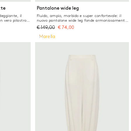
A
tte
Pantalone wide leg
eggiante, il
Fluido, ampio, morbido e super confortevole: il
n vero pilastro
nuovo pantalone wide leg fonde armoniosamente
gli sartoriali e
allure metropolitana e dettagli curati, come la
€
149,00
€
74,00
n fit sempre
coulisse al fondo con piccolo stopper metallico.
apsule Selected
Pantalone in misto viscosa tinto filo stretch Fit
Marella
doppia georgette
ampio Chiusura frontale con gancio a uomo in
germente cropped
vita e inserto elastico sul retro Tasche laterali
della vita e zip
alla francese Coulisse a fondo capo con finalini
na precostruita
metallici
teriori a filetto
a ampia