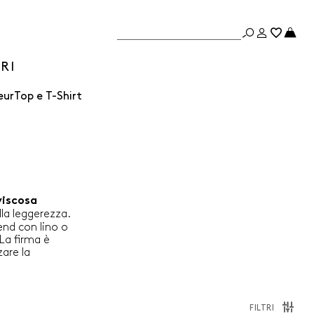
Non hai ancora aggiunto prodotti
RI
al carrello
Scopri i nuovi arrivi
eur
Top e T-Shirt
INIZIA LO SHOPPING
viscosa
lla leggerezza.
end con lino o
La firma è
zare la
FILTRI