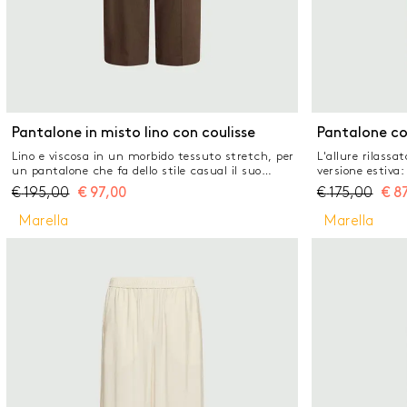
Pantalone in misto lino con coulisse
Pantalone co
Lino e viscosa in un morbido tessuto stretch, per
L'allure rilassa
un pantalone che fa dello stile casual il suo
versione estiva:
stendardo. Perfetto per l'ufficio, per i momenti
ampia sulla gam
€
195,00
€
97,00
€
175,00
€
8
off duty, per le uscite estive con i sandali.
per un look ril
Tessuto principale contenente materie prime
maglia di viscos
Marella
Marella
derivanti dalla cellulosa del legno, fibra ricavata
vita con nastr
nel rispetto del patrimonio forestale Pantalone in
Monogram sul f
lino e viscosa stretch Fit regolare Coulisse in vita
sulla parte frontale e inserto elastico sul retro
Piega stirata fronte e retro Tasche laterali alla
francese e tasca singola posteriore a filetto