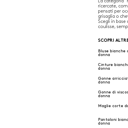
La categoria “
ricercate, come
pensati per occ
grisaglia o ch
Scegli in base 
coulisse, semp
SCOPRI ALTR
Bluse bianche 
donna
Cinture bianch
donna
Gonne arriccia
donna
Gonne di visco
donna
Maglie corte d
Pantaloni bian
donna