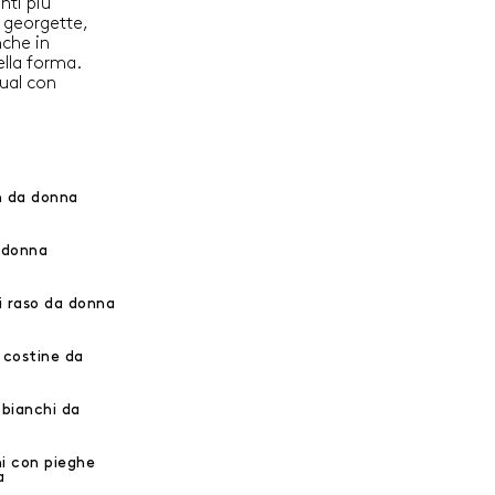
nti più
n georgette,
nche in
ella forma.
sual con
n da donna
 donna
 raso da donna
 costine da
 bianchi da
i con pieghe
a