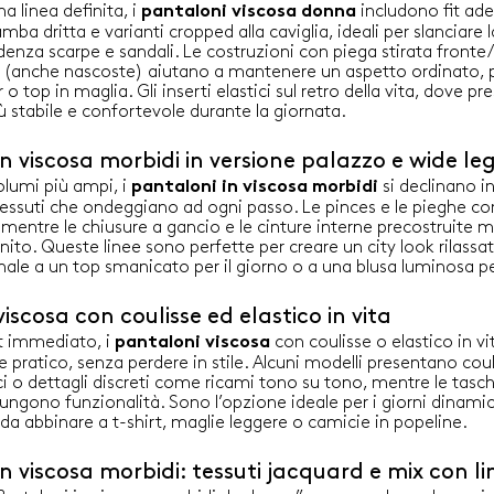
na linea definita, i
includono fit ade
pantaloni viscosa donna
mba dritta e varianti cropped alla caviglia, ideali per slanciare l
denza scarpe e sandali. Le costruzioni con piega stirata fronte/
e (anche nascoste) aiutano a mantenere un aspetto ordinato, 
 o top in maglia. Gli inserti elastici sul retro della vita, dove p
più stabile e confortevole durante la giornata.
n viscosa morbidi in versione palazzo e wide le
volumi più ampi, i
si declinano i
pantaloni in viscosa morbidi
tessuti che ondeggiano ad ogni passo. Le pinces e le pieghe co
, mentre le chiusure a gancio e le cinture interne precostruite 
inito. Queste linee sono perfette per creare un city look rilass
nale a un top smanicato per il giorno o a una blusa luminosa pe
iscosa con coulisse ed elastico in vita
t immediato, i
con coulisse o elastico in v
pantaloni viscosa
e pratico, senza perdere in stile. Alcuni modelli presentano cou
ici o dettagli discreti come ricami tono su tono, mentre le tasch
iungono funzionalità. Sono l’opzione ideale per i giorni dinami
 da abbinare a t-shirt, maglie leggere o camicie in popeline.
n viscosa morbidi: tessuti jacquard e mix con li