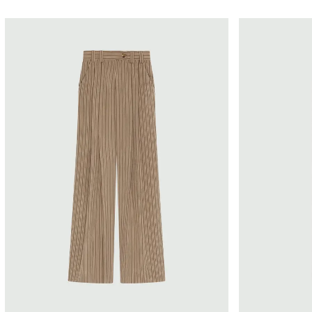
Marella
Marella
Prezzo
Categoria
Gamba dritta
Da
0
€
Slim e skinny
Zampa
A
145
€