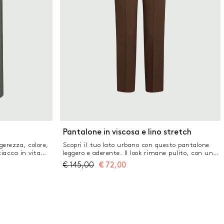
Pantalone in viscosa e lino stretch
gerezza, colore,
Scopri il tuo lato urbano con questo pantalone
iacca in vita
leggero e aderente. Il look rimane pulito, con un
ne in viscosa e
tocco sartoriale, da abbinare a top tricot o
€
145,00
€
72,00
a con bottone a
camicie dalle stampe vibranti. Tessuto principale
Fusciacca
contenente materie prime derivanti dalla
Tasche laterali
cellulosa del legno, fibra ricavata nel rispetto del
patrimonio forestale Pantalone in viscosa e lino
stretch Fit aderente Chiusura nascosta e inserto
elastico sul retro della vita Tasche laterali alla
francese e posteriori a filetto Pieta stirata fronte