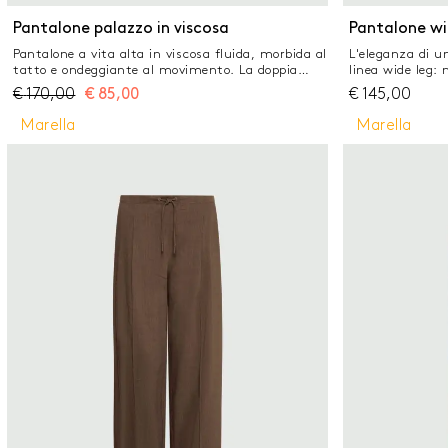
ELIM
Pantalone palazzo in viscosa
Pantalone wi
Pantalone a vita alta in viscosa fluida, morbida al
L'eleganza di un
tatto e ondeggiante al movimento. La doppia
linea wide leg:
pince e il volume ampio sulla gamba propongono
viscosa stretch,
€
170,00
€
85,00
€
145,00
look dal taglio attuale, da completare con
Versatilità quo
camicia e blazer. Tessuto principale contenente
camicia leggera
Marella
Marella
materie prime derivanti dalla cellulosa del legno,
Pantalone in te
fibra ricavata nel rispetto del patrimonio
regolare Linea 
forestale Pantalone in viscosa fluida Fit ampio
e bottone Detta
Vita alta e chiusura con bottone a vista Tasche
sotto la cintura
laterali alla francese e posteriori a filetto Piega
stirata fronte e retro