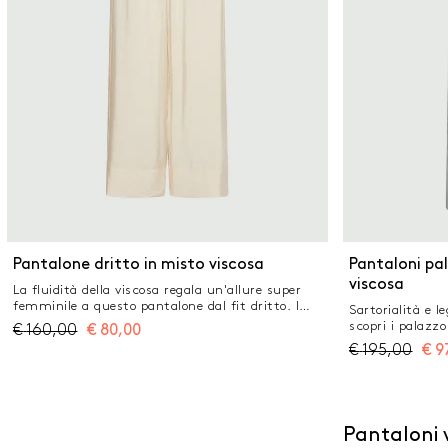
Pantalone dritto in misto viscosa
Pantaloni pal
viscosa
La fluidità della viscosa regala un'allure super
femminile a questo pantalone dal fit dritto. I
Sartorialità e 
dettagli tailoring creano un contrasto sofisticato
scopri i palazzo
€
160,00
€
80,00
con la leggera matericità del tessuto. Tessuto
pensati per la 
€
195,00
€
9
principale contenente materie prime derivanti
a top e camicie 
dalla cellulosa del legno, fibra ricavata nel
Pantaloni in gri
rispetto del patrimonio forestale Pantalone in
mouliné Fit re
misto viscosa lavata Fit dritto Punto vita
Tasche laterali 
arricciato con inserto elastico Tasche laterali alla
Piega stirata fr
Pantaloni v
francese Tasca posteriore applicata