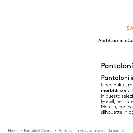
S
Abiti
Camicie
Ca
Pantaloni
Pantaloni i
Linee pulite, m
sono l
morbidi
In questa selez
lyocell, pensat
Marella, con ca
silhouette in o
Home
Pantaloni Donna
Pantaloni in viscosa morbidi da donna