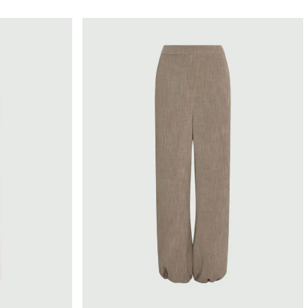
Marella
le
Taglia
o
36
38
eriali rispettosi delle
40
foreste
42
osa
44
46
48
50
L
M
S
Xl