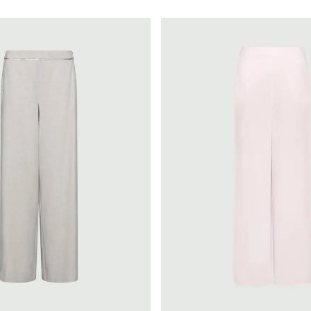
Marella
Colore
Materia
Bianco e beige
Altr
Grigio e argento
Lino
Marrone
Mat
Rosa
Visc
Verde