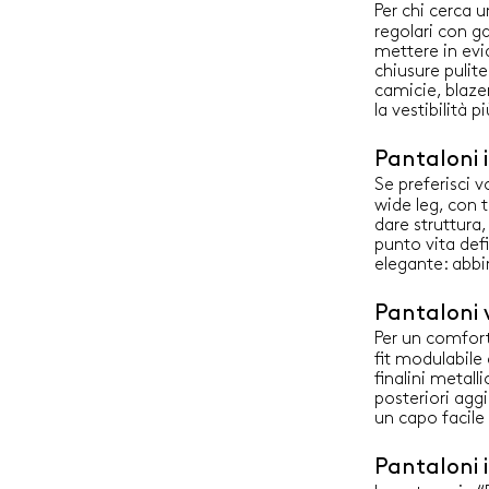
Per chi cerca u
regolari con ga
mettere in evi
chiusure pulit
camicie, blazer
la vestibilità 
Pantaloni i
Se preferisci 
wide leg, con 
dare struttura
punto vita def
elegante: abbi
Pantaloni v
Per un comfor
fit modulabile 
finalini metall
posteriori agg
un capo facile
Pantaloni i