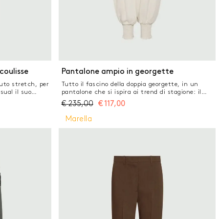
coulisse
Pantalone ampio in georgette
uto stretch, per
Tutto il fascino della doppia georgette, in un
sual il suo
pantalone che si ispira ai trend di stagione: il
 per i momenti
volume è morbido sulla gamba, con polsino alto
€
235,00
€
117,00
i sandali.
alla caviglia per un effetto rimborsato. Pantalone
aterie prime
in doppia georgette italiana con fodera interna
Marella
, fibra ricavata
Fit morbido regolare Chiusura laterale con zip e
ale Pantalone in
cintura interna precostruita Polsino Inserto alto
 Coulisse in vita
in prazak elastico con mini rouche alla caviglia
tico sul retro
Tasche laterali alla francese e posteriori a filetto
 laterali alla
e a filetto