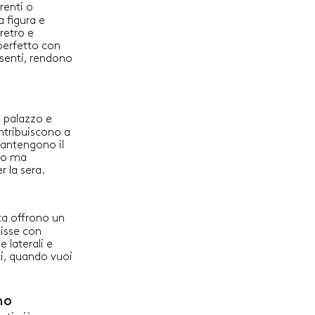
e retro, logo ricamato sul fianco sinistro
renti o
a figura e
retro e
perfetto con
resenti, rendono
g
n palazzo e
ntribuiscono a
mantengono il
ato ma
r la sera.
ita offrono un
lisse con
e laterali e
ci, quando vuoi
no