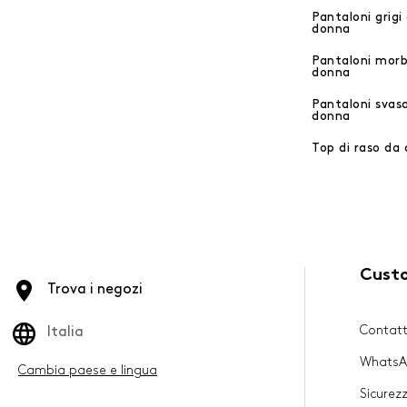
Pantaloni grigi
donna
Pantaloni morb
donna
Pantaloni svas
donna
Top di raso da
Cust
Trova i negozi
Contatt
Italia
Whats
Cambia paese e lingua
Sicurez