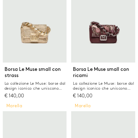
colore nude Tracolla rimovibile
colore nude Tracolla rimovibile
in catena metallica
in catena metallica
Dimensioni: 19 x 10 x 12 cm
Dimensioni: 19 x 10 x 12 cm
Borsa Le Muse small con
Borsa Le Muse small con
strass
ricami
La collezione Le Muse: borse dal
La collezione Le Muse: borse dal
design iconico che uniscono
design iconico che uniscono
stile e funzionalità. Un
stile e funzionalità. Un
€
140,00
€
140,00
accessorio versatile pensato per
accessorio versatile pensato per
chi cerca eleganza e praticità
chi cerca eleganza e praticità
Marella
Marella
in un unico dettaglio. Borsa Le
in un unico dettaglio. Borsa Le
Muse small in tessuto
Muse piccola in tessuto
scamosciato con rete di strass
spalmato leggermente
Manico intrecciato con catena
imbottito con ricamo floreale
in metallo Fodera in tessuto
in rafia, strass e micro
personalizzato Portata a mano
paillette Manico intrecciato
e cross body con tracolla lunga
con catena in metallo Fodera in