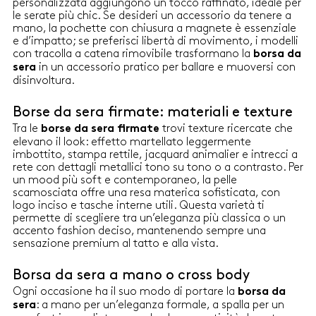
personalizzata aggiungono un tocco raffinato, ideale per
Chiusura a patta con calamita
Chiusura a patta con calamita
le serate più chic. Se desideri un accessorio da tenere a
e placca logata Dimensioni: 17
e placca logata Dimensioni: 17
mano, la pochette con chiusura a magnete è essenziale
x 6 x 11 cm
x 6 x 11 cm
e d’impatto; se preferisci libertà di movimento, i modelli
con tracolla a catena rimovibile trasformano la
borsa da
in un accessorio pratico per ballare e muoversi con
sera
disinvoltura.
Borse da sera firmate: materiali e texture
Tra le
trovi texture ricercate che
borse da sera firmate
elevano il look: effetto martellato leggermente
imbottito, stampa rettile, jacquard animalier e intrecci a
rete con dettagli metallici tono su tono o a contrasto. Per
un mood più soft e contemporaneo, la pelle
scamosciata offre una resa materica sofisticata, con
logo inciso e tasche interne utili. Questa varietà ti
permette di scegliere tra un’eleganza più classica o un
accento fashion deciso, mantenendo sempre una
sensazione premium al tatto e alla vista.
Borsa da sera a mano o cross body
Ogni occasione ha il suo modo di portare la
borsa da
: a mano per un’eleganza formale, a spalla per un
sera