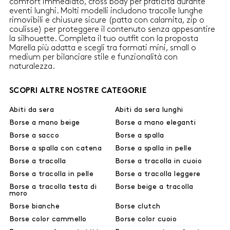
comfort immediato, cross body per praticità durante
eventi lunghi. Molti modelli includono tracolle lunghe
rimovibili e chiusure sicure (patta con calamita, zip o
coulisse) per proteggere il contenuto senza appesantire
la silhouette. Completa il tuo outfit con la proposta
Marella più adatta e scegli tra formati mini, small o
medium per bilanciare stile e funzionalità con
naturalezza.
SCOPRI ALTRE NOSTRE CATEGORIE
Abiti da sera
Abiti da sera lunghi
Borse a mano beige
Borse a mano eleganti
Borse a sacco
Borse a spalla
Borse a spalla con catena
Borse a spalla in pelle
Borse a tracolla
Borse a tracolla in cuoio
Borse a tracolla in pelle
Borse a tracolla leggere
Borse a tracolla testa di
Borse beige a tracolla
moro
Borse bianche
Borse clutch
Borse color cammello
Borse color cuoio