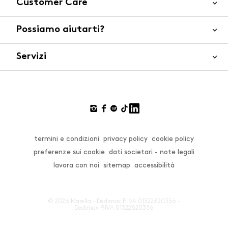
Customer Care
Possiamo aiutarti?
Contattaci
WhatsApp
Servizi
FAQ
Sicurezza del prodotto
Ordini e spedizioni
Gift Cards
Resi e rimborsi
Click and collect
Pagamenti
Private store
Gift Card
termini e condizioni
privacy policy
cookie policy
Smart Shopping
Effettua un cambio o un reso
preferenze sui cookie
dati societari - note legali
Live Chat
lavora con noi
sitemap
accessibilità
Size Guide
© 2026 Marella - Dedimax P.IVA 01322820356 -
Dedimax P.IVA 01322820356