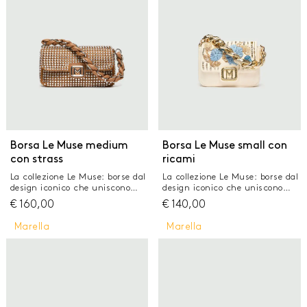
rimovibile Chiusura a patta con
tessuto scamosciato on tone
calamita e placca logata con
Portata a mano e cross body
strass Dimensioni: 17 x 6 x 11
con tracolla lunga rimovibile
cm
Chiusura a patta con calamita
e placca logata con strass
Dimensioni: 17 x 6 x 11 cm
Borsa Le Muse medium
Borsa Le Muse small con
con strass
ricami
La collezione Le Muse: borse dal
La collezione Le Muse: borse dal
design iconico che uniscono
design iconico che uniscono
stile e funzionalità. Un
stile e funzionalità. Un
€
160,00
€
140,00
accessorio versatile pensato per
accessorio versatile pensato per
chi cerca eleganza e praticità
chi cerca eleganza e praticità
Marella
Marella
in un unico dettaglio. - Borsa
in un unico dettaglio. Borsa Le
Le Muse medium in tessuto
Muse piccola in tessuto
scamosciato leggermente
spalmato leggermente
imbottito e laserato con
imbottito con ricamo floreale
lavorazione di strass - Manico
in rafia, strass e micro
intrecciato con catena in
paillette Manico intrecciato
metallo - Fodera in tessuto
con catena in metallo Fodera in