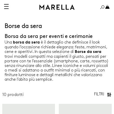
Borse da sera
Borsa da sera per eventi e cerimonie
A 150€
OLTRE 150€
Una
è il dettaglio che definisce il look
borsa da sera
quando l’occasione richiede eleganza: feste, matrimoni,
cene e aperitivi. In questa selezione di
Borse da sera
trovi modelli compatti ma capienti il giusto, pensati per
portare con te l’essenziale (smartphone, carte, rossetto)
senza rinunciare allo stile. Linee iconiche e volumi piccoli
ABITI
o medi si adattano a outfit minimal o più ricercati, con
finiture luminose e dettagli metallichi che valorizzano
anche l’abito più semplice.
CAMICIE
CAPPOTTI E TRENCH
FILTRI
10
prodotti
Marella
Marella
GIACCHE