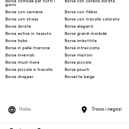
Borse comode per tutti i
Borse con catena dorata
giorni
Borse con cerniere
Borse con fibbia
Borse con strass
Borse con tracolla colorata
Borse dorate
Borse eleganti
Borse estive in tessuto
Borse grandi morbide
Borse hobo
Borse imbottite
Borse in pelle marrone
Borse intrecciate
Borse invernali
Borse marroni
Borse must-have
Borse piccole
Borse piccole a tracolla
Borse pouch
Borse shopper
Borsette beige
Italia
Trova i negozi