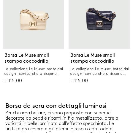
e placca logata Dimensioni: 22
tracolla lunga rimovibile
x 14 x 9,5 cm
Chiusura a patta con calamita
e placca logata Dimensioni: 17
x 6 x 11 cm
Borsa Le Muse small
Borsa Le Muse small
stampa coccodrillo
stampa coccodrillo
La collezione Le Muse: borse dal
La collezione Le Muse: borse dal
design iconico che uniscono
design iconico che uniscono
stile e funzionalità. Un
stile e funzionalità. Un
€
115,00
€
115,00
accessorio versatile pensato per
accessorio versatile pensato per
chi cerca eleganza e praticità
chi cerca eleganza e praticità
in un unico dettaglio. Borsa Le
in un unico dettaglio. Borsa Le
Muse small in tessuto
Muse small in tessuto
spalmato leggermente
spalmato leggermente
Borsa da sera con dettagli luminosi
imbottito con stampa
imbottito con stampa
coccodrillo Manico intrecciato
coccodrillo Manico intrecciato
Per chi ama brillare, ci sono proposte con superfici
con catena in metallo Fodera in
con catena in metallo Fodera in
decorate da bead e ricami in filo metallizzato, oltre a
tessuto personalizzato Portata
tessuto personalizzato Portata
varianti in pelle laminata dall’effetto specchiato. Le
a mano e cross body con
a mano e cross body con
finiture oro chiaro e gli interni in raso o con fodera
tracolla lunga rimovibile
tracolla lunga rimovibile