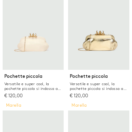
GONNE
JEANS
MAGLIERIA
PANTALONI
TAILLEUR
TOP E T-SHIRT
Pochette piccola
Pochette piccola
Versatile e super cool, la
Versatile e super cool, la
pochette piccola si indossa a
pochette piccola si indossa a
mano nelle serata speciali, o
mano nelle serata speciali, o
€
120,00
€
120,00
con la tracollina metallica. Il
con la tracollina metallica. Il
fiore dorato sulla chiusura e le
fiore dorato sulla chiusura e le
Marella
Marella
forme morbide ne fanno un
forme morbide ne fanno un
nuovo must have di stagione.
nuovo must have di stagione.
Pochette in tessuto spalmato
Pochette in tessuto spalmato
con dettaglio di fiore in metallo
con dettaglio di fiore in metallo
Chiusura con salterello Fodera
Chiusura con salterello Fodera
in tessuto scamosciato con
in tessuto scamosciato con