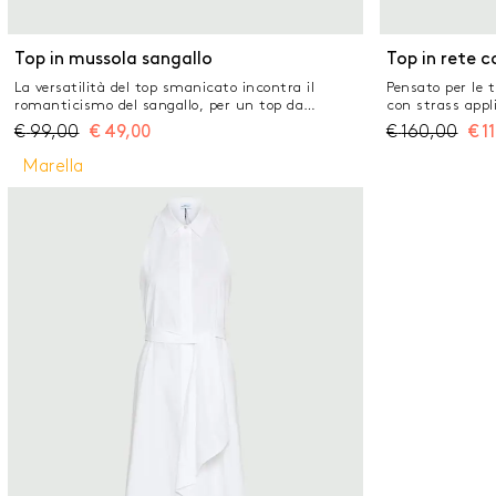
Top in mussola sangallo
Top in rete c
La versatilità del top smanicato incontra il
Pensato per le 
romanticismo del sangallo, per un top da
con strass appli
indossare tutti i giorni. Abbinalo ai pantaloni
eleganza e cont
€
99,00
€
49,00
€
160,00
€
1
coordinati o a una longuette vaporosa. Top in
notte. Top in re
mussola di cotone ricamata effetto sangallo
stondato con go
Marella
Vestibilità regolare Scollo stondato con chiusura
smanicato Detta
a goccia posteriore Bottone in madreperla
Spacchetti laterali