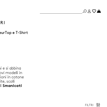
Non hai ancora aggiunto prodotti
RI
al carrello
Scopri i nuovi arrivi
eur
Top e T-Shirt
INIZIA LO SHOPPING
ni e si abbina
ovi modelli in
sioni in cotone
e, scolli
li
Smanicati
FILTRI