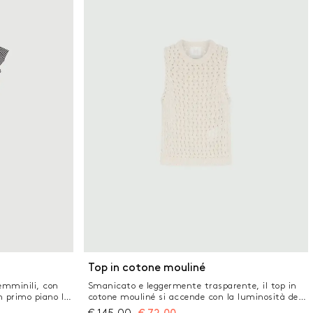
e linea
Top in cotone mouliné
femminili, con
Smanicato e leggermente trasparente, il top in
n primo piano lo
cotone mouliné si accende con la luminosità delle
m e le ballerine
micro paillette. Il gioco di punti con onde e