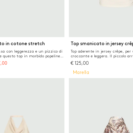
o in cotone stretch
Top smanicato in jersey crê
ossa con leggerezza e un pizzico di
Top aderente in jersey crêpe, pe
e questo top in morbido popeline,
croccante e leggera. Il piccolo arr
mantico dell'apertura a goccia
scollo aggiunge movimento e un
,00
€
125,00
antasia colorata, le pince al seno e
romantica. Top in jersey crêpe leg
aletta aggiungono una grazia
aderente Scollo a V e linea sman
Marella
e. Tessuto principale contenente
Arricciatura all'altezza del seno 
, fibra ricavata dalla coltivazione
Lunghezza ai fianchi
pianta del cotone Top in popeline di
Fit regolare Scollo stondato con
cino posteriore Maniche corte con
Pince al seno