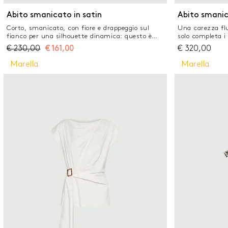
ELIM
Abito smanicato in satin
Abito smanic
Corto, smanicato, con fiore e drappeggio sul
Una carezza flu
fianco per una silhouette dinamica: questo è
solo completa i 
l'abito più versatile di stagione, perfetto per
envers satin, c
€
230,00
€
161,00
€
320,00
l'ufficio o le serate con gli amici. Tessuto
silhouette in e
principale contenente materie prime derivanti
contenente alme
Marella
Marella
dalla cellulosa del legno, fibra ricavata nel
fibra provenient
rispetto del patrimonio forestale Abito in satin
Abito in crêpe e
con fodera interna Fit aderente Scollo stondato
e linea smanica
sul davanti e con piccola V posteriore fermata da
busto e gonna 
fibbia personalizzata Apertura posteriore con zip
dettaglio di be
invisibile Drappeggio laterale con fiore applicato e
con zip laterale
tagli verticali sul retro