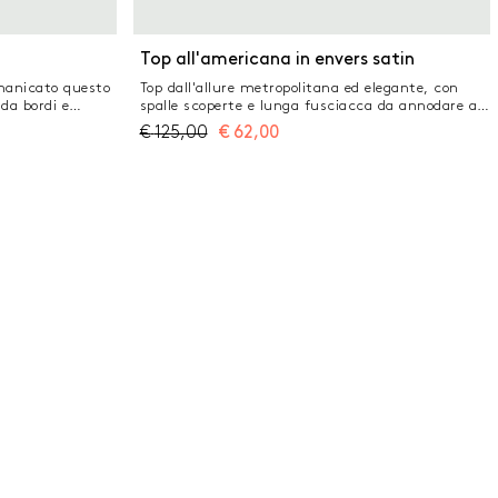
Top all'americana in envers satin
smanicato questo
Top dall'allure metropolitana ed elegante, con
 da bordi e
spalle scoperte e lunga fusciacca da annodare al
to, per un
collo. Linea scivolata sul busto, per abbinarsi
€
125,00
€
62,00
no. Gilet in lino
armoniosamente a pantaloni palazzo o pencil
lore Fit regolare
skirt. Tessuto principale contenente una
tto con bottoni
percentuale di poliestere riciclato superiore al
i tutti rifiniti
50% Top in crêpe envers satin Fit regolare Scollo
olore
all'americana con nastro posteriore da annodare
Modello smanicato Fondo dritto