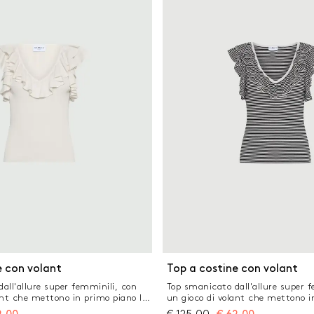
na scoperta con nastri da
con nodo sulla vita Schiena nuda 
femminile
e con volant
Top a costine con volant
all'allure super femminili, con
Top smanicato dall'allure super 
ant che mettono in primo piano lo
un gioco di volant che mettono i
le. Aggiungi i denim e le ballerine
scollo e le spalle. Aggiungi i deni