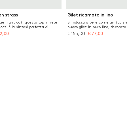
on strass
Gilet ricamato in lino
tue night out, questo top in rete
Si indossa a pelle come un top 
cati è la sintesi perfetta di
nuovo gilet in puro lino, decorato
emporaneità. Per brillare tutta la
ricami a contrasto colore. Fodera
12,00
€
155,00
€
77,00
te con strass Fit regolare Scollo
comfort da indossare tutto il gior
ccia e bottone posteriori Modello
con ricami a filo con contrasto co
gli in georgette lungo i bordi
Scollo stondato Chiusura monope
effetto corno Modello foderato Bord
con ricamo a filo con contrasto c