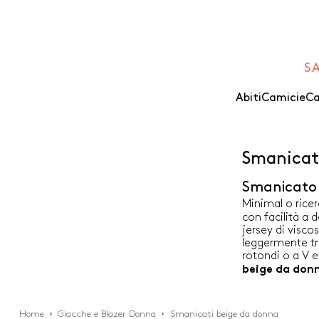
S
Abiti
Camicie
Ca
Smanicat
Smanicato 
Minimal o ricer
con facilità a 
jersey di visco
leggermente tra
rotondi o a V 
beige da don
Home
Giacche e Blazer Donna
Smanicati beige da donna