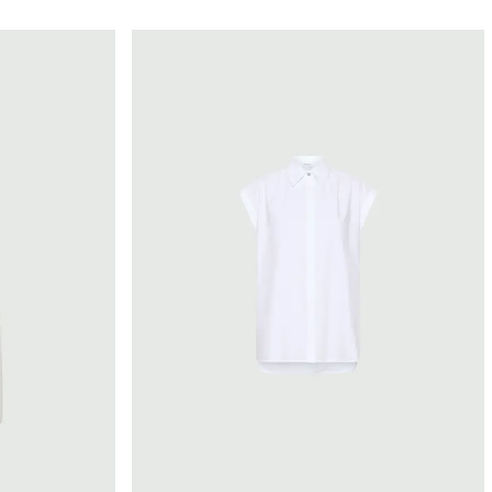
Marella
Taglia
2xl
36
38
40
42
44
si delle
46
48
50
L
M
S
Xl