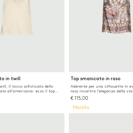
o in twill
Top smanicato in raso
ill, il tocco sofisticato dello
Aderente per una silhouette in ev
ato all'americana: ecco il top
raso incontra l'eleganza della s
 stagione, che carezza la
Con spalle scoperte grazie allo sco
€
115,00
stringe sul retro con nastri da
all'americana e nodo per stringere
uto principale contenente almeno
Tessuto principale contenente a
Marella
terie prime derivanti dalla
delle materie prime derivanti dall
gno, fibra ricavata nel rispetto del
legno, fibra ricavata nel rispetto
tale Top in twill tecnico Fit
forestale Top in raso di viscosa 
 all'americana con drappeggio sul
aderente Scollo all'americana con
ncino sul retro Linea semi
davanti bottoncini posteriori ric