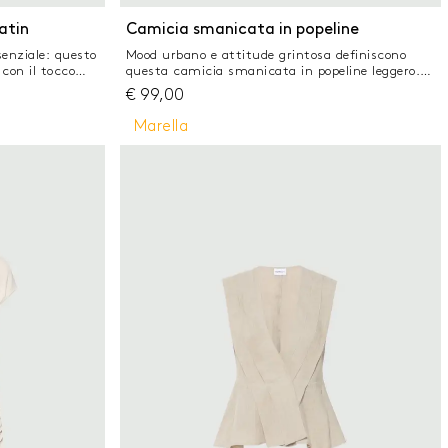
Xs
A
atin
Camicia smanicata in popeline
senziale: questo
Mood urbano e attitude grintosa definiscono
 con il tocco
questa camicia smanicata in popeline leggero.
li in raso a
Da indossare con gli shorts, con la gonna, con i
€
99,00
k e la pochette,
pantaloni preferiti Camicia in popeline di puro
cipale contenente
cotone Vestibilità regolare Collo a camicia e
Marella
clato superiore al
abbottonatura nascosta Spalla scesa con risvolto
it regolare Collo
sul giro manica Fondo stondato e asimmetrico
pertura
 al seno e