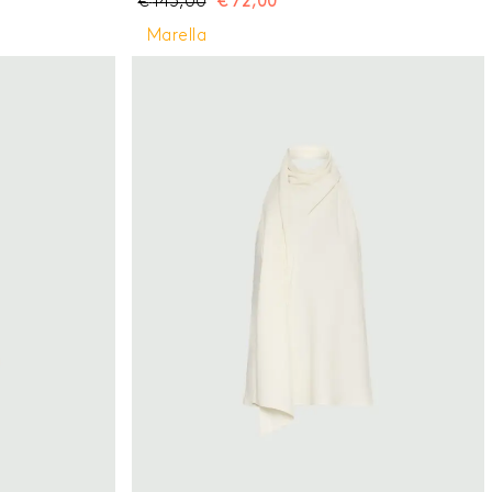
€
145,00
€
72,00
e all'infinito.
traforature aggiunge sensualità ad un capo da
te Scollo a V
indossare in città o nei momenti off duty.
Marella
lant sullo scollo
Tessuto principale contenente cotone biologico,
fibra ricavata dalla coltivazione biologica della
pianta del cotone Top in maglia di cotone
mouliné con micro paillette Fit aderente Scollo
stondato Giro manica con punto smerlato Motivo
di punto traforato