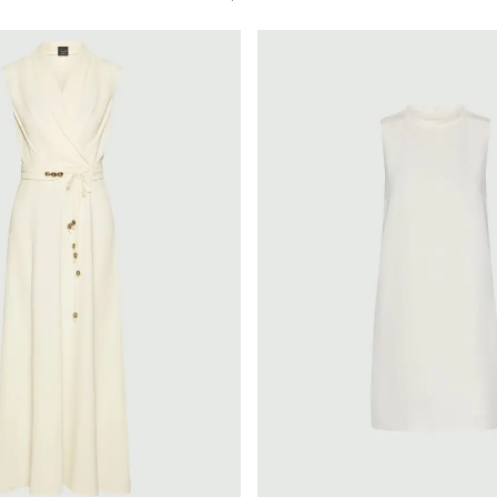
Marella
ria
Materiale
o a clessidra
Altro
a
Cotone
cia
Jersey
ie
Lino
Materiali biologici
o / abito a t-shirt
Materiali riciclati
Materiali rispetto
foreste
Seta