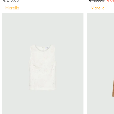
€
215,00
€
125,00
€
6
una stampa jungle nei toni più eleganti della
per un outfit ea
stagione. Blusa a portafoglio in twill di pura seta
Top in lyocell a
Marella
Marella
Fit regolare Scollo a V drappeggiato Costruzione
Modello smanica
con incrocio e zip laterale a sinistra Taglio in vita
e giromanica
e cintura in tessuto