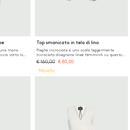
pe
Top smanicato in tela di lino
r una mano
Pieghe incrociate e uno scollo leggermente
iccio sotto lo
incrociato disegnano linee femminili su questo
a nota
top in lino lavato. Il taglio in vita mette in risalto
€
160,00
€
80,00
gero Fit
la silhouette, da completare con i pantaloni
icata
coordinati. Top in tela di lino lavata Fit aderente
Marella
e sui fianchi
Scollo a V con bottoni a pressione nascosti Motivo
di pieghe incrociate e sovrapposte sul davanti
Modello smanicato