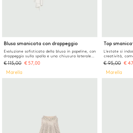
Blusa smanicata con drappeggio
Top smanicat
Evoluzione sofisticata della blusa in popeline, con
L'estate si ind
drappeggio sulla spalla e una chiusura laterale
creatività, com
con fibbia che crea movimento. Per un city look
con il tocco ro
€
115,00
€
57,00
€
95,00
€
47
originale, con personalità. Blusa in popeline di
posteriore. La f
cotone stretch Fit regolare con punto vita
le maniche ad 
Marella
Marella
aderente Scollo stondato con zip posteriore
tutta femminil
Drappeggio sulla spalla sinistra Allacciatura con
cotone biologico
fibbia sul fianco destro
biologica della 
cotone stretch 
goccia e botton
linea ad aletta 