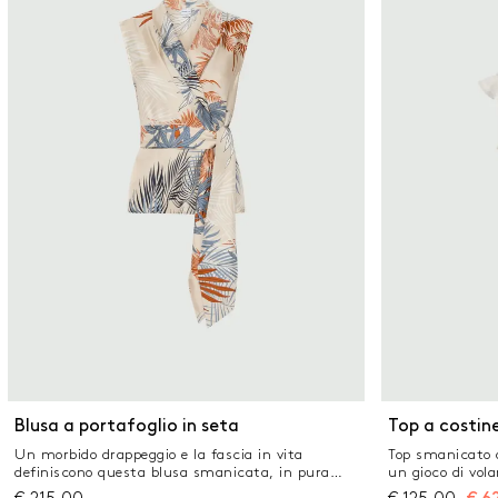
aderente Schie
annodare
Blusa a portafoglio in seta
Top a costin
Un morbido drappeggio e la fascia in vita
Top smanicato d
definiscono questa blusa smanicata, in pura
un gioco di vol
seta. La silhouette è femminile, enfatizzata da
scollo e le spal