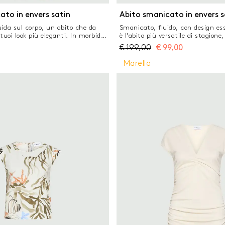
FILTR
INA FILTRI
ato in envers satin
Abito smanicato in envers s
ida sul corpo, un abito che da
Smanicato, fluido, con design es
CHIUDI FILTRI
tuoi look più eleganti. In morbido
è l'abito più versatile di stagione,
on pieghe sul busto per una
elegante dell'envers satin i dettag
€
199,00
€
99,00
videnza. Tessuto principale
contrasto. Aggiungi una slingbac
no il 50% di poliestere riciclato,
il look è già pronto. Tessuto prin
Marella
e dal riciclo di materiale plastico
una percentuale di poliestere rici
nvers satin Fit regolare Scollo a V
50% Abito in crêpe envers satin F
ta Taglio in vita con pieghe sul
alla coreana e linea smanicata A
svasata Cintura con nastrini e
posteriore con zip nascosta Pince
ads metalliche al fondo Apertura
dettagli in raso a contrasto
 a sinistra