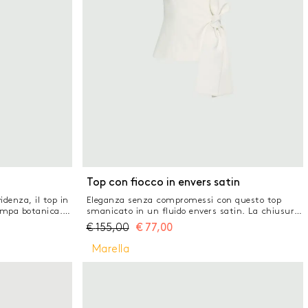
Top con fiocco in envers satin
idenza, il top in
Eleganza senza compromessi con questo top
tampa botanica.
smanicato in un fluido envers satin. La chiusura
llo
incrociata con fiocco laterale attira lo sguardo
€
155,00
€
77,00
 il punto vita.
sul punto vita, in un gioco di femminilità e linee
lmeno il 50%
attuali. Tessuto principale contenente una
Marella
a cellulosa del
percentuale di poliestere riciclato superiore al
 del patrimonio
50% Top in crêpe envers satin con fodera interna
stampata Fit
Fit regolare Scollo a V con incrocio e fiocco
 drappeggio sul
laterale Fianchetti sagomati davanti e dietro
operti Chiusura