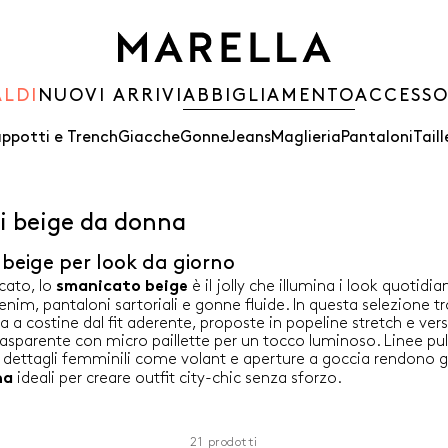
ALDI
NUOVI ARRIVI
ABBIGLIAMENTO
ACCESSO
ppotti e Trench
Giacche
Gonne
Jeans
Maglieria
Pantaloni
Taill
i beige da donna
beige per look da giorno
cato, lo
è il jolly che illumina i look quotidia
smanicato beige
denim, pantaloni sartoriali e gonne fluide. In questa selezione tr
sa a costine dal fit aderente, proposte in popeline stretch e ver
sparente con micro paillette per un tocco luminoso. Linee pulit
e dettagli femminili come volant e aperture a goccia rendono g
ideali per creare outfit city-chic senza sforzo.
na
21
prodotti