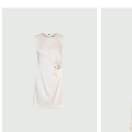
Marella
Marella
Prezzo
Catego
Abit
Da
0
€
Blus
Cami
A
320
€
Magl
Top
Tubin