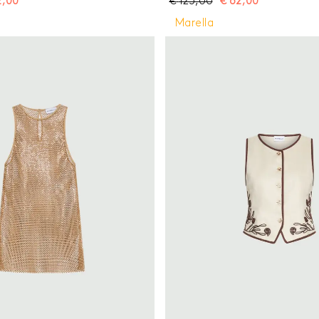
2,00
€
125,00
€
62,00
sy chic da replicare all'infinito.
per un outfit easy chic da replicar
 costine Fit aderente Scollo a V
Top in lyocell a costine Fit aderen
Marella
to Dettaglio di volant sullo scollo
Modello smanicato Dettaglio di vo
e giromanica