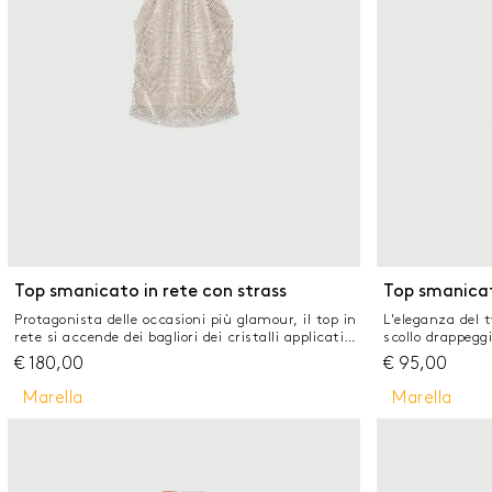
Top smanicato in rete con strass
Top smanicat
Protagonista delle occasioni più glamour, il top in
L'eleganza del tw
rete si accende dei bagliori dei cristalli applicati.
scollo drappeggi
Smanicato, è il capo perfetto per i party della
protagonista di
€
180,00
€
95,00
nuova stagione. Top in rete con strass applicati e
silhouette e si 
dettagli in georgette Vestibilità regolare Collo
annodare. Tess
Marella
Marella
rialzato con linea all'americana Apertura a
il 50% delle ma
goccia posteriore con bottoncini Drappeggio in
cellulosa del le
vita
patrimonio fores
regolare Scollo
davanti e botto