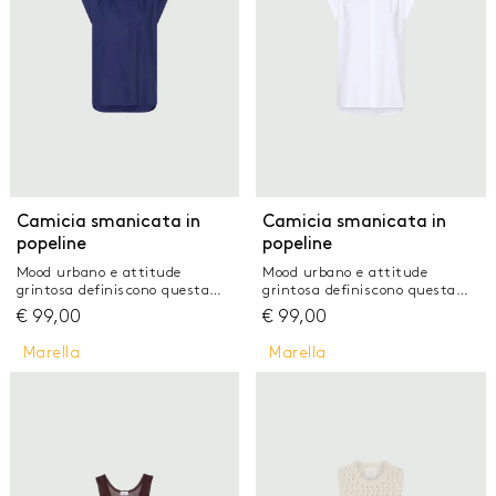
Fit regolare Scollo stondato con
drappeggio e fusciacca con
asole e bottoni Linea
leggermente aderente sul busto
Camicia smanicata in
Camicia smanicata in
popeline
popeline
Mood urbano e attitude
Mood urbano e attitude
grintosa definiscono questa
grintosa definiscono questa
camicia smanicata in popeline
camicia smanicata in popeline
€
99,00
€
99,00
leggero. Da indossare con gli
leggero. Da indossare con gli
shorts, con la gonna, con i
shorts, con la gonna, con i
Marella
Marella
pantaloni preferiti Camicia in
pantaloni preferiti Camicia in
popeline di puro cotone
popeline di puro cotone
Vestibilità regolare Collo a
Vestibilità regolare Collo a
camicia e abbottonatura
camicia e abbottonatura
nascosta Spalla scesa con
nascosta Spalla scesa con
risvolto sul giro manica Fondo
risvolto sul giro manica Fondo
stondato e asimmetrico
stondato e asimmetrico