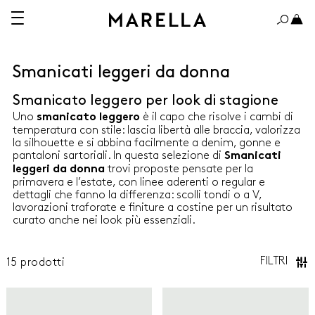
Smanicati leggeri da donna
Smanicato leggero per look di stagione
A 150€
OLTRE 150€
Uno
è il capo che risolve i cambi di
smanicato leggero
temperatura con stile: lascia libertà alle braccia, valorizza
la silhouette e si abbina facilmente a denim, gonne e
pantaloni sartoriali. In questa selezione di
Smanicati
trovi proposte pensate per la
leggeri da donna
primavera e l’estate, con linee aderenti o regular e
ABITI
dettagli che fanno la differenza: scolli tondi o a V,
lavorazioni traforate e finiture a costine per un risultato
curato anche nei look più essenziali.
CAMICIE
CAPPOTTI E TRENCH
FILTRI
15
prodotti
Marella
Marella
GIACCHE