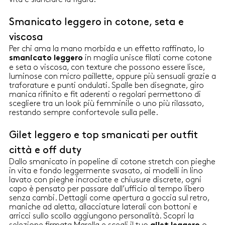
Smanicato leggero in cotone, seta e
viscosa
Per chi ama la mano morbida e un effetto raffinato, lo
in maglia unisce filati come cotone
smanicato leggero
e seta o viscosa, con texture che possono essere lisce,
luminose con micro paillette, oppure più sensuali grazie a
traforature e punti ondulati. Spalle ben disegnate, giro
manica rifinito e fit aderenti o regolari permettono di
scegliere tra un look più femminile o uno più rilassato,
restando sempre confortevole sulla pelle.
Gilet leggero e top smanicati per outfit
città e off duty
Dallo smanicato in popeline di cotone stretch con pieghe
in vita e fondo leggermente svasato, ai modelli in lino
lavato con pieghe incrociate e chiusure discrete, ogni
capo è pensato per passare dall’ufficio al tempo libero
senza cambi. Dettagli come apertura a goccia sul retro,
maniche ad aletta, allacciature laterali con bottoni e
arricci sullo scollo aggiungono personalità. Scopri la