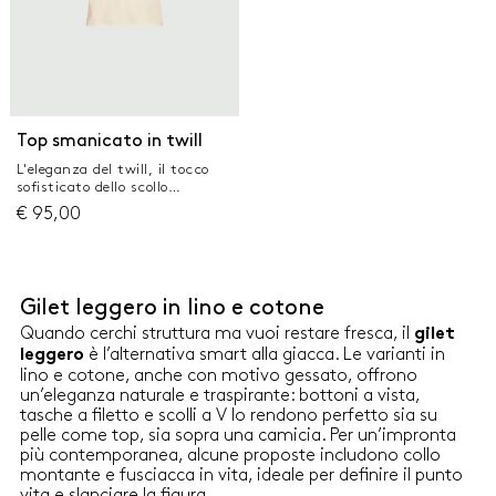
aletta Pince al seno
Top smanicato in twill
L'eleganza del twill, il tocco
sofisticato dello scollo
drappeggiato all'americana:
€
95,00
ecco il top protagonista di
stagione, che carezza la
silhouette e si stringe sul retro
con nastri da annodare.
Tessuto principale contenente
Gilet leggero in lino e cotone
almeno il 50% delle materie
prime derivanti dalla cellulosa
Quando cerchi struttura ma vuoi restare fresca, il
gilet
del legno, fibra ricavata nel
è l’alternativa smart alla giacca. Le varianti in
leggero
rispetto del patrimonio
lino e cotone, anche con motivo gessato, offrono
forestale Top in twill tecnico Fit
un’eleganza naturale e traspirante: bottoni a vista,
regolare Scollo all'americana
tasche a filetto e scolli a V lo rendono perfetto sia su
con drappeggio sul davanti e
pelle come top, sia sopra una camicia. Per un’impronta
bottoncino sul retro Linea semi
aderente Schiena scoperta con
più contemporanea, alcune proposte includono collo
nastri da annodare
montante e fusciacca in vita, ideale per definire il punto
vita e slanciare la figura.