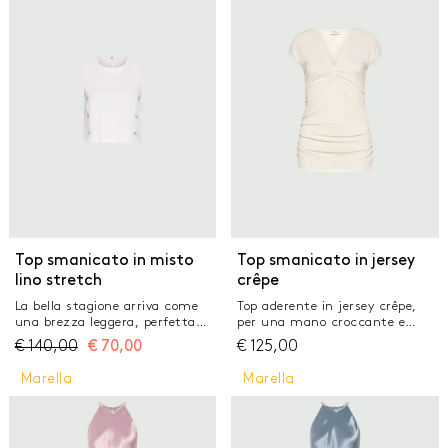
GONNE
JEANS
MAGLIERIA
PANTALONI
TAILLEUR
TOP E T-SHIRT
Top smanicato in misto
Top smanicato in jersey
lino stretch
crêpe
La bella stagione arriva come
Top aderente in jersey crêpe,
una brezza leggera, perfetta
per una mano croccante e
per questo top in lino e viscosa.
leggera. Il piccolo arriccio sotto
€
140,00
€
70,00
€
125,00
Il dettaglio dei bottoni a vista
lo scollo aggiunge movimento e
lungo i fianchi aggiunge una
una nota romantica. Top in
Marella
Marella
nota casual e raffinata, che
jersey crêpe leggero Fit
ricorda il mondo del polo o del
aderente Scollo a V e linea
golf. Tessuto principale
smanicata Arricciatura
contenente materie prime
all'altezza del seno e sui