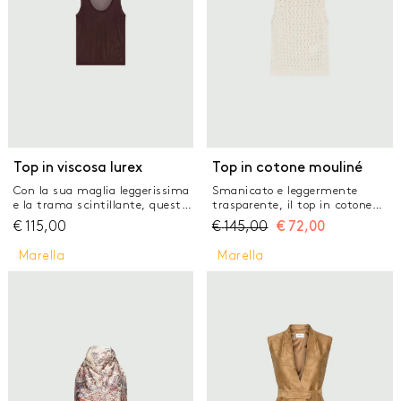
Top in viscosa lurex
Top in cotone mouliné
Con la sua maglia leggerissima
Smanicato e leggermente
e la trama scintillante, questo
trasparente, il top in cotone
top è uno dei nostri preferiti di
mouliné si accende con la
€
115,00
€
145,00
€
72,00
stagione. Abbinalo a longuette
luminosità delle micro paillette.
stampate o ai denim preferiti
Il gioco di punti con onde e
Marella
Marella
per un mix and match da
traforature aggiunge
reinventare ogni giorno. Top in
sensualità ad un capo da
maglia di viscosa e lurex super
indossare in città o nei
leggero Fit regolare Scollo
momenti off duty. Tessuto
stondato ampio Modello
principale contenente cotone
smanicato Linea dritta sul
biologico, fibra ricavata dalla
busto Capo semitrasparente
coltivazione biologica della
pianta del cotone Top in maglia
di cotone mouliné con micro
paillette Fit aderente Scollo