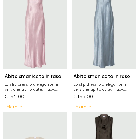
derivanti dalla cellulosa del
fianchi Lunghezza ai fianchi
legno, fibra ricavata nel
rispetto del patrimonio
forestale Top in lino e viscosa
stretch Fit regolare Scollo
stondato con goccia e bottone
posteriori Fianchi con
allacciatura e tre bottoni
Motivo di pieghe fermate sul
busto
Abito smanicato in raso
Abito smanicato in raso
Lo slip dress più elegante, in
Lo slip dress più elegante, in
versione up to date: nuovo
versione up to date: nuovo
abito in raso leggero, con
abito in raso leggero, con
€
195,00
€
195,00
superficie stropicciata per una
superficie stropicciata per una
straordinaria matericità. Con
straordinaria matericità. Con
Marella
Marella
linea all'americana sullo scollo
linea all'americana sullo scollo
che aggiunge una nota decisa.
che aggiunge una nota decisa.
Abito in raso leggero con
Abito in raso leggero con
effetto stropicciato Fit regolare
effetto stropicciato Fit regolare
Scollo all'americana con goccia
Scollo all'americana con goccia
e bottone posteriori Linea
e bottone posteriori Linea