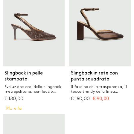
sottile laccato on tone con
altezza 9,5 cm Suola in
pomiciato color naturale con
logo
Slingback in pelle
Slingback in rete con
stampata
punta squadrata
Evoluzione cool della slingback
Il fascino della trasparenza, il
metropolitana, con laccio
tocco trendy della linea
intrecciato alla caviglia e una
squadrata: impossibile non
€
180,00
€
180,00
€
90,00
stampa coccodrillo dall'effetto
amare la slingback in rete, con
prezioso. Perfetta con i
cinturino alla caviglia e tacco
Marella
pantaloni fluidi di collezione
largo. Per affrontare con stile
grazie alla linea leggermente
ogni giornata. Slingback in
open toe. Slingback in pelle con
tessuto a rete Punta squadrata
texture stampa coccodrillo
Tacco largo fasciato con
Scollo affusolato e leggera
altezza 9,5 cm Cinturino