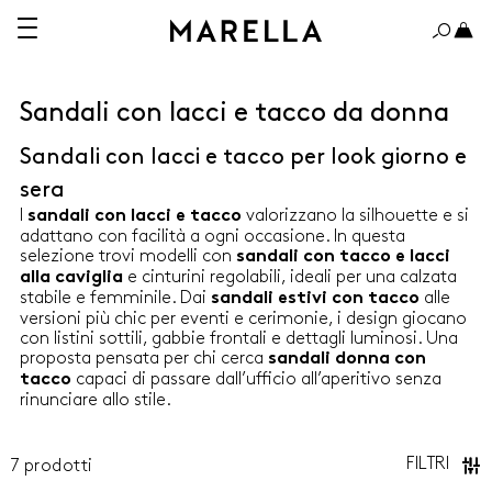
Sandali con lacci e tacco da donna
Sandali con lacci e tacco per look giorno e
A 150€
OLTRE 150€
sera
I
valorizzano la silhouette e si
sandali con lacci e tacco
adattano con facilità a ogni occasione. In questa
selezione trovi modelli con
sandali con tacco e lacci
e cinturini regolabili, ideali per una calzata
alla caviglia
stabile e femminile. Dai
ABITI
alle
sandali estivi con tacco
versioni più chic per eventi e cerimonie, i design giocano
con listini sottili, gabbie frontali e dettagli luminosi. Una
CAMICIE
proposta pensata per chi cerca
sandali donna con
capaci di passare dall’ufficio all’aperitivo senza
tacco
CAPPOTTI E TRENCH
rinunciare allo stile.
GIACCHE
FILTRI
7
prodotti
Marella
Marella