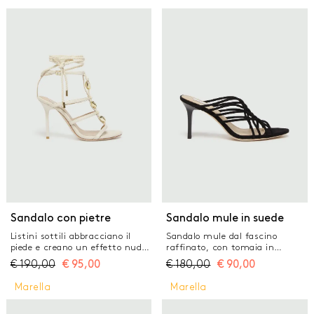
GONNE
JEANS
MAGLIERIA
PANTALONI
TAILLEUR
TOP E T-SHIRT
Sandalo con pietre
Sandalo mule in suede
Listini sottili abbracciano il
Sandalo mule dal fascino
piede e creano un effetto nude
raffinato, con tomaia in
look, per questo sandalo
tubolare sottile che si intreccia
€
190,00
€
95,00
€
180,00
€
90,00
svettante. Le pietre applicate
in un gioco di linee
aggiungono una nota luminosa,
geometriche. L'effetto è
Marella
Marella
per attirare lo sguardo ad ogni
estremamente elegante,
passo. Sandalo in pelle con
perfetto per le occasioni