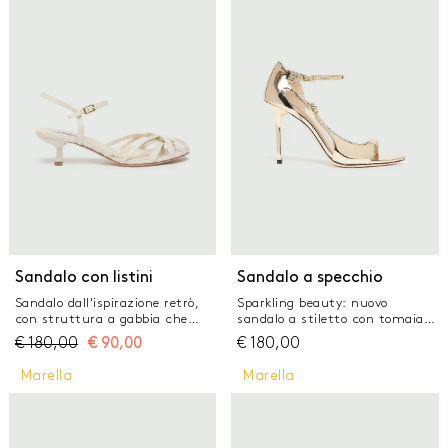
pietre infilate Chiusura con
speciali o per le tue serate chic.
cinturino regolabile alla caviglia
Sandalo mule in suede con
e laccio in corda on tone Tacco
listini tubolari intrecciati Tacco
sottile laccato con altezza 9,5
sottile laccato lucido con
cm Fodera e sottopiede in pelle,
altezza 8 cm Sottopiede in
suola in cuoio naturale Puntina
pelle rosa con etichetta
in canvas on tone
personalizzata Suola in cuoio
naturale
Sandalo con listini
Sandalo a specchio
Sandalo dall'ispirazione retrò,
Sparkling beauty: nuovo
con struttura a gabbia che
sandalo a stiletto con tomaia a
abbraccia dolcemente le dita. Il
specchio. I listini sottili e la
€
180,00
€
90,00
€
180,00
tacco sottile assicura comfort
punta aperta lasciano il piede
all day long. Sandalo in pelle
scoperto, per una sensualità
Marella
Marella
con listini a gabbia sul davanti
senza compromessi. Sandalo
Tacco sottile laccato lucido on
con effetto specchio color
tone Altezza 4 cm Cinturino
champagne Chiusura con
regolabile alla caviglia Suola in
cinturino alla caviglia Fodera e
cuoio pomiciato
sottopiede in pelle rosa Tacco