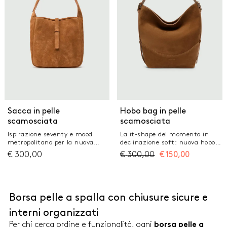
DimensionI: 30 x 12 x 18 cm
ricoperti Portata a spalla con
tracolla regolabile Fodera in drill
di canvas Dimensioni: 30 x 12 x
18 cm
Sacca in pelle
Hobo bag in pelle
scamosciata
scamosciata
Ispirazione seventy e mood
La it-shape del momento in
metropolitano per la nuova
declinazione soft: nuova hobo
hobo bag in suede. Shape
bag in suede pelle scamosciata,
€
300,00
€
300,00
€
150,00
morbida e capienza per la tua
con fibbie laterali dorate che
nuova compagna quotidiana.
allungano a piacere la tracolla.
Sacca in pelle di vitello
Easy chic, per eccellenza. Hobo
scamosciata Chiusura con
bag in pelle scamosciata
laccio in pelle e magneti
Chiusura con magnete
Borsa pelle a spalla con chiusure sicure e
ricoperti Portata a spalla con
ricoperto Portata a spalla o
tracolla regolabile Fodera
cross body grazie alla tracolla
interni organizzati
interna in tessuto scamosciato
in pelle regolabile con fibbie
con tasca zippata Logo Marella
laterali logate Fodera in tessuto
Per chi cerca ordine e funzionalità, ogni
borsa pelle a