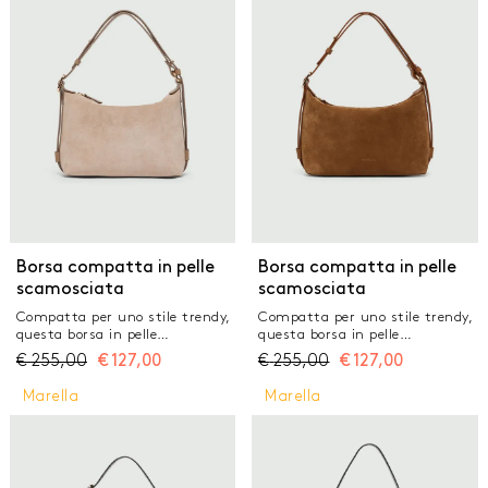
laterale Chiusura con patta e
laterale Chiusura con patta e
magneti ricoperti Portata a
magneti ricoperti Portata a
spalla con tracolla in pelle
spalla con tracolla in pelle
regolabile e rimovibile con fibbia
regolabile e rimovibile con fibbia
logata Interno foderato con
logata Interno foderato con
tasca zippata e tasche piatte
tasca zippata e tasche piatte
Logo Marella inciso Dimensione:
Logo Marella inciso Dimensione:
30 x 12 x 18 cm
30 x 12 x 18 cm
Borsa compatta in pelle
Borsa compatta in pelle
scamosciata
scamosciata
Compatta per uno stile trendy,
Compatta per uno stile trendy,
questa borsa in pelle
questa borsa in pelle
scamosciata gioca con linee
scamosciata gioca con linee
€
255,00
€
127,00
€
255,00
€
127,00
morbide e uno styling a mano o
morbide e uno styling a mano o
a spalla. Con logo Marella che
a spalla. Con logo Marella che
Marella
Marella
aggiunge personalità. Piccola
aggiunge personalità. Piccola
sacca in pelle scamosciata
sacca in pelle scamosciata
Chiusura con zip metallica
Chiusura con zip metallica
Portata a spalla o cross body
Portata a spalla o cross body
grazie alla tracolla in pelle
grazie alla tracolla in pelle