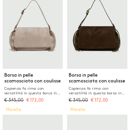
GONNE
JEANS
MAGLIERIA
PANTALONI
TAILLEUR
TOP E T-SHIRT
Borsa in pelle
Borsa in pelle
scamosciata con coulisse
scamosciata con coulisse
Capienza fa rima con
Capienza fa rima con
versatilità in questa borsa in
versatilità in questa borsa in
pelle scamosciata dalla linea
pelle scamosciata dalla linea
€
345,00
€
172,00
€
345,00
€
172,00
morbida. La coulisse con string
morbida. La coulisse con string
laterali aggiunge quel giusto
laterali aggiunge quel giusto
Marella
Marella
tono di informalità. Per la
tono di informalità. Per la
città, per il lavoro, per il tempo
città, per il lavoro, per il tempo
libero. Borsa in pelle
libero. Borsa in pelle
scamosciata Motivo di coulisse
scamosciata Motivo di coulisse