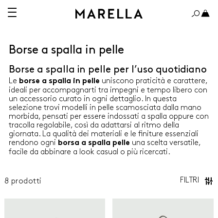
Borse a spalla in pelle
Borse a spalla in pelle per l’uso quotidiano
A 150€
OLTRE 150€
Le
uniscono praticità e carattere,
borse a spalla in pelle
ideali per accompagnarti tra impegni e tempo libero con
un accessorio curato in ogni dettaglio. In questa
selezione trovi modelli in pelle scamosciata dalla mano
morbida, pensati per essere indossati a spalla oppure con
tracolla regolabile, così da adattarsi al ritmo della
ABITI
giornata. La qualità dei materiali e le finiture essenziali
rendono ogni
una scelta versatile,
borsa a spalla pelle
facile da abbinare a look casual o più ricercati.
CAMICIE
CAPPOTTI E TRENCH
FILTRI
8
prodotti
Marella
Marella
GIACCHE