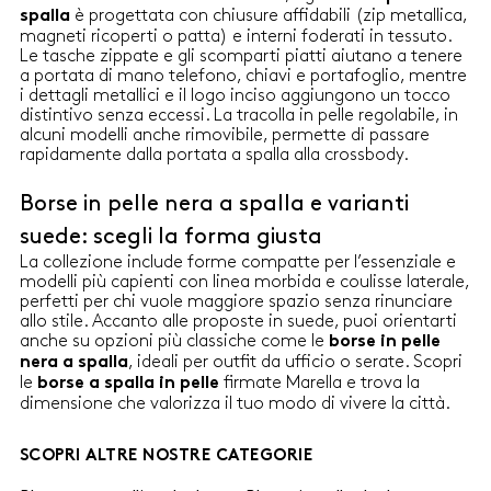
inciso DimensionI: 29 x 12 x 29
e tasca piatta interna Logo
è progettata con chiusure affidabili (zip metallica,
spalla
cm
Marella inciso Dimensione: 20 x
magneti ricoperti o patta) e interni foderati in tessuto.
14 x 30 cm
Le tasche zippate e gli scomparti piatti aiutano a tenere
a portata di mano telefono, chiavi e portafoglio, mentre
i dettagli metallici e il logo inciso aggiungono un tocco
distintivo senza eccessi. La tracolla in pelle regolabile, in
alcuni modelli anche rimovibile, permette di passare
rapidamente dalla portata a spalla alla crossbody.
Borse in pelle nera a spalla e varianti
suede: scegli la forma giusta
La collezione include forme compatte per l’essenziale e
modelli più capienti con linea morbida e coulisse laterale,
perfetti per chi vuole maggiore spazio senza rinunciare
allo stile. Accanto alle proposte in suede, puoi orientarti
anche su opzioni più classiche come le
borse in pelle
, ideali per outfit da ufficio o serate. Scopri
nera a spalla
le
firmate Marella e trova la
borse a spalla in pelle
dimensione che valorizza il tuo modo di vivere la città.
SCOPRI ALTRE NOSTRE CATEGORIE