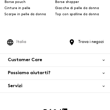
Borse pouch
Borse shopper
Cinture in pelle
Giacche di pelle da donna
Scarpe in pelle da donna
Top con spalline da donna
Italia
Trova i negozi
Customer Care
Possiamo aiutarti?
Contattaci
WhatsApp
Servizi
FAQ
Sicurezza del prodotto
Ordini e spedizioni
Gift Cards
Resi e rimborsi
Click and collect