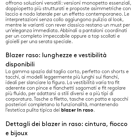
riciclato superiore al 50%
offrono soluzioni versatili: versioni monopetto essenziali,
con rever e dettaglio a
Blazer in crêpe envers satin e
doppiopetto più strutturati e proposte asimmetriche con
contrasto Chiusura doppiopetto
satin Fit regolare Modello senza
laccio e nodo laterale per un effetto contemporaneo. Le
con fiocco laterale
collo Chiusura monopetto con
interpretazioni senza collo aggiungono pulizia al look,
bottone a vista Tasche a filetto
mentre le varianti con rever classico restano un must per
con dettaglio in raso
un’eleganza immediata. Abbinali a pantaloni coordinati
per un completo impeccabile oppure a top scollati e
gioielli per una serata speciale.
Blazer raso: lunghezze e vestibilità
disponibili
La gamma spazia dal taglio corto, perfetto con shorts e
tacchi, ai modelli leggermente più lunghi sui fianchi,
ideali per slanciare la figura. La vestibilità varia tra fit
aderente con pince e fianchetti sagomati e fit regolare
più fluido, per adattarsi a stili diversi e a più tipi di
corporatura. Tasche a filetto, tasche con patta e spacchi
posteriori completano la funzionalità, mantenendo
l’estetica pulita tipica dei
.
blazer in raso
Dettagli dei blazer in raso: cintura, fiocco
e bijoux