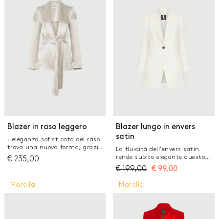
GONNE
JEANS
MAGLIERIA
PANTALONI
TAILLEUR
TOP E T-SHIRT
Blazer in raso leggero
Blazer lungo in envers
satin
L'eleganza sofisticata del raso
trova una nuova forma, grazie
La fluidità dell'envers satin
al finish stropicciato e alla
rende subito elegante questo
€
235,00
cintura in vita che disegna la
blazer dalle linee leggermente
€
199,00
€
99,00
silhouette. Pensato per le
lunghe sui fianchi. Il taglio
occasioni speciali, in
essenziale sullo scollo aggiunge
Marella
Marella
abbinamento con i pants
una nota sofisticata, da
coordinati. Blazer in raso
accompagnare a top scollati e
leggero lavato con effetto
bijoux scintillanti. Tessuto
stropicciato Fit regolare Scollo a
principale contenente una
scialle Cintura in vita Tasche