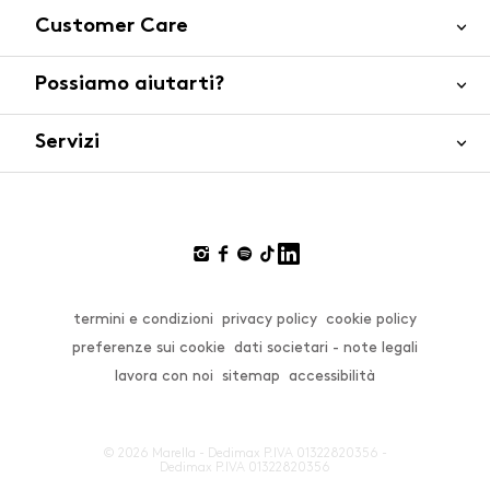
Customer Care
Possiamo aiutarti?
Contattaci
WhatsApp
Servizi
FAQ
Sicurezza del prodotto
Ordini e spedizioni
Gift Cards
Resi e rimborsi
Click and collect
Pagamenti
Private store
Gift Card
termini e condizioni
privacy policy
cookie policy
Smart Shopping
Effettua un cambio o un reso
preferenze sui cookie
dati societari - note legali
Live Chat
lavora con noi
sitemap
accessibilità
Size Guide
© 2026 Marella - Dedimax P.IVA 01322820356 -
Dedimax P.IVA 01322820356