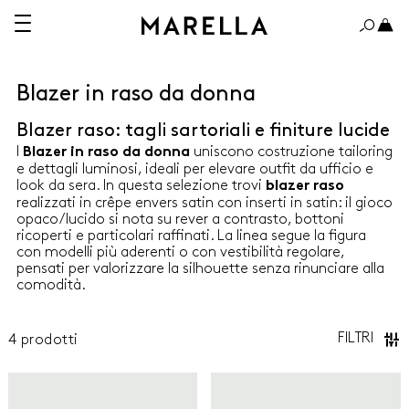
Blazer in raso da donna
Blazer raso: tagli sartoriali e finiture lucide
A 150€
OLTRE 150€
I
uniscono costruzione tailoring
Blazer in raso da donna
e dettagli luminosi, ideali per elevare outfit da ufficio e
look da sera. In questa selezione trovi
blazer raso
realizzati in crêpe envers satin con inserti in satin: il gioco
opaco/lucido si nota su rever a contrasto, bottoni
ricoperti e particolari raffinati. La linea segue la figura
ABITI
con modelli più aderenti o con vestibilità regolare,
pensati per valorizzare la silhouette senza rinunciare alla
comodità.
CAMICIE
CAPPOTTI E TRENCH
FILTRI
4
prodotti
Marella
Marella
GIACCHE