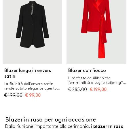
percentuale di poliestere
laterali inserite Modello
riciclato superiore al 50%
sfoderato
Blazer in crêpe envers satin e
satin Fit regolare Modello senza
collo Chiusura monopetto con
bottone a vista Tasche a filetto
con dettaglio in raso
Blazer lungo in envers
Blazer con fiocco
satin
Il perfetto equilibrio tra
femminilità e taglio tailoring?
La fluidità dell'envers satin
E' questo blazer dalla
rende subito elegante questo
€
285,00
€
199,00
costruzione doppiopetto, con
blazer dalle linee leggermente
€
199,00
€
99,00
fiocco sulla chiusura per una
lunghe sui fianchi. Il taglio
silhouette dal cuore romantico.
essenziale sullo scollo aggiunge
Dettaglio in raso lucido sul
una nota sofisticata, da
rever. Tessuto principale
accompagnare a top scollati e
contenente una percentuale di
bijoux scintillanti. Tessuto
Blazer in raso per ogni occasione
poliestere riciclato superiore al
principale contenente una
50% Blazer in crêpe envers
percentuale di poliestere
Dalla riunione importante alla cerimonia, i
blazer in raso
satin e satin Fit regolare Scollo