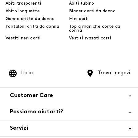
Abiti trasparenti
Abiti tubino
Abito longuette
Blazer corti da donna
Gonne dritte da donna
Mini abiti
Pantaloni dritti da donna
Top a maniche corte da
donna
Vestiti neri corti
Vestiti svasati corti
Italia
Trova i negozi
Customer Care
Possiamo aiutarti?
Contattaci
WhatsApp
Servizi
FAQ
Sicurezza del prodotto