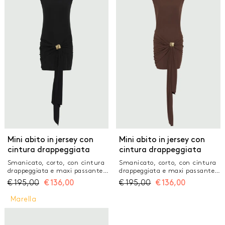
GONNE
JEANS
MAGLIERIA
PANTALONI
TAILLEUR
TOP E T-SHIRT
Mini abito in jersey con
Mini abito in jersey con
cintura drappeggiata
cintura drappeggiata
Smanicato, corto, con cintura
Smanicato, corto, con cintura
drappeggiata e maxi passante
drappeggiata e maxi passante
in metallo: impossibile resistere
in metallo: impossibile resistere
€
195,00
€
136,00
€
195,00
€
136,00
all'energia positiva di questo
all'energia positiva di questo
mini abito. Femminilità, in
mini abito. Femminilità, in
Marella
versione up to date. Tessuto
versione up to date. Tessuto
principale contenente una
principale contenente una
percentuale di poliestere
percentuale di poliestere