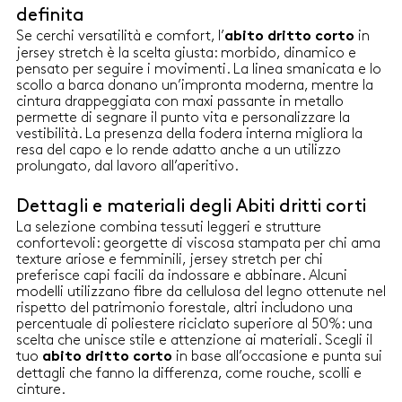
rispetto del patrimonio
definita
forestale Abito in georgette di
viscosa stampata con fodera
Se cerchi versatilità e comfort, l’
in
abito dritto corto
interna Fit dritto Scollo
jersey stretch è la scelta giusta: morbido, dinamico e
stondato con apertura a V
pensato per seguire i movimenti. La linea smanicata e lo
Motivo di rouche davanti e
scollo a barca donano un’impronta moderna, mentre la
dietro Inserto elastico ai polsi
cintura drappeggiata con maxi passante in metallo
permette di segnare il punto vita e personalizzare la
vestibilità. La presenza della fodera interna migliora la
resa del capo e lo rende adatto anche a un utilizzo
prolungato, dal lavoro all’aperitivo.
Dettagli e materiali degli Abiti dritti corti
La selezione combina tessuti leggeri e strutture
confortevoli: georgette di viscosa stampata per chi ama
texture ariose e femminili, jersey stretch per chi
preferisce capi facili da indossare e abbinare. Alcuni
modelli utilizzano fibre da cellulosa del legno ottenute nel
rispetto del patrimonio forestale, altri includono una
percentuale di poliestere riciclato superiore al 50%: una
scelta che unisce stile e attenzione ai materiali. Scegli il
tuo
in base all’occasione e punta sui
abito dritto corto
dettagli che fanno la differenza, come rouche, scolli e
cinture.