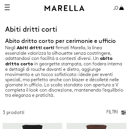
Abiti dritti corti
Abito dritto corto per cerimonie e ufficio
A 150€
OLTRE 150€
Negli
firmati Marella, la linea
Abiti dritti corti
essenziale valorizza la silhouette senza costringere,
adattandosi con facilità a contesti diversi. Un
abito
in georgette stampata, con fodera interna
dritto corto
e dettagli di rouche davanti e dietro, aggiunge
movimento e un tocco sofisticato: ideale per eventi
ABITI
speciali, ma perfetto anche con blazer e décolleté nelle
giornate in ufficio. Lo scollo stondato con apertura a V
completa il look con discrezione, mantenendo l’equilibrio
CAMICIE
tra eleganza e praticità.
CAPPOTTI E TRENCH
FILTRI
3
prodotti
GIACCHE
Marella
Marella