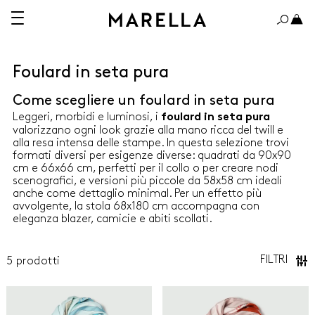
Foulard in seta pura
Come scegliere un foulard in seta pura
A 150€
OLTRE 150€
Leggeri, morbidi e luminosi, i
foulard in seta pura
valorizzano ogni look grazie alla mano ricca del twill e
alla resa intensa delle stampe. In questa selezione trovi
formati diversi per esigenze diverse: quadrati da 90x90
cm e 66x66 cm, perfetti per il collo o per creare nodi
scenografici, e versioni più piccole da 58x58 cm ideali
ABITI
anche come dettaglio minimal. Per un effetto più
avvolgente, la stola 68x180 cm accompagna con
eleganza blazer, camicie e abiti scollati.
CAMICIE
CAPPOTTI E TRENCH
FILTRI
5
prodotti
Marella
Marella
GIACCHE