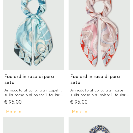
GONNE
JEANS
MAGLIERIA
PANTALONI
TAILLEUR
TOP E T-SHIRT
Foulard in raso di pura
Foulard in raso di pura
seta
seta
Annodato al collo, tra i capelli,
Annodato al collo, tra i capelli,
sulla borsa o al polso: il foulard
sulla borsa o al polso: il foulard
è l'accessorio versatile per
è l'accessorio versatile per
€
95,00
€
95,00
eccellenza. Prezioso nella pura
eccellenza. Prezioso nella pura
seta, con stampa su entrambi
seta, con stampa su entrambi
Marella
Marella
i lati per una finitura
i lati per una finitura
impeccabile. Foulard in raso di
impeccabile. Foulard in raso di
pura seta Stampa bicolore su
pura seta Stampa bicolore su
entrambi i lati con motivi
entrambi i lati con motivi
grafici Modello reversibile
grafici Modello reversibile