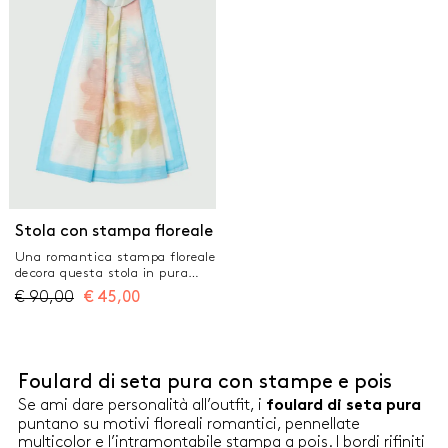
personalizzata Dimensioni: 120
x 120 cm
Stola con stampa floreale
Una romantica stampa floreale
decora questa stola in pura
seta, leggera e ricca alla mano.
€
90,00
€
45,00
Perfetta in primavera con
blazer e camicie, sofisticata in
estate con gli abiti scollati o i
top. Stola in pura seta Stampa
floreale della collezione Marella
Foulard di seta pura con stampe e pois
Dimensioni: 68 x 180 cm
Se ami dare personalità all’outfit, i
foulard di seta pura
puntano su motivi floreali romantici, pennellate
multicolor e l’intramontabile stampa a pois. I bordi rifiniti