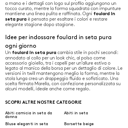
a mano e i dettagli con logo sul profilo aggiungono un
tocco curato, mentre la forma squadrata con impunture
mantiene una linea pulita e raffinata. Ogni
foulard in
è pensato per esaltare i colori e restare
seta pura
elegante stagione dopo stagione.
Idee per indossare foulard in seta pura
ogni giorno
Un
cambia stile in pochi secondi:
foulard in seta pura
annodato al collo per un look chic, al polso come
accessorio gioiello, tra i capelli per un’allure estiva o
legato al manico della borsa per un dettaglio di colore. Le
versioni in twill mantengono meglio la forma, mentre la
stola lunga crea un drappeggio fluido e sofisticato. Una
scelta firmata Marella, con confezione personalizzata su
alcuni modelli, ideale anche come regalo.
SCOPRI ALTRE NOSTRE CATEGORIE
Abiti camicia in seta da
Abiti in seta
donna
Bluse eleganti in seta
Borsette beige