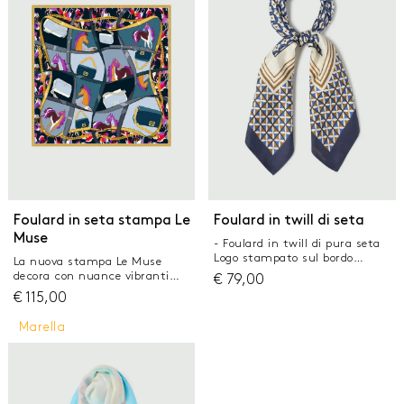
Consegnato con confezione
Consegnato con confezione
personalizzata Dimensioni: 90
personalizzata Dimensioni: 90
x 90 cm
x 90 cm
Foulard in seta stampa Le
Foulard in twill di seta
Muse
- Foulard in twill di pura seta
Logo stampato sul bordo
La nuova stampa Le Muse
Dimensione: 66 x 66 cm
decora con nuance vibranti
€
79,00
questo foulard in pura seta. Un
€
115,00
omaggio all'iconica borsa
Marella, rivisitata con tratti
Marella
grafici e un giocoso bordo
floreale. Foulard in twill di pura
seta Stampa con fantasia Le
Muse Orlo cucito a macchina
Consegnato con confezione