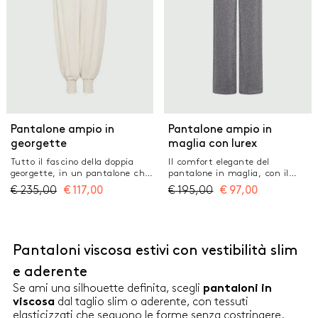
viscosa fluida, con parziale
fodera interna Fit regolare
Inserto elastico in vita
Lavorazione a rovescio con
coste traforate Mezza anella
logata sul retro
Pantalone ampio in
Pantalone ampio in
georgette
maglia con lurex
Tutto il fascino della doppia
Il comfort elegante del
georgette, in un pantalone che
pantalone in maglia, con il
si ispira ai trend di stagione: il
tocco luminoso del filo di lurex.
€
235,00
€
117,00
€
195,00
€
97,00
volume è morbido sulla gamba,
Perfetto ogni giorno, con
con polsino alto alla caviglia per
maglia coordinata e pochette.
un effetto rimborsato.
Pantalone in maglia di misto
Pantalone in doppia georgette
viscosa con filo di lurex Fit
italiana con fodera interna Fit
ampio Inserto elastico in vita
Pantaloni viscosa estivi con vestibilità slim
morbido regolare Chiusura
Tasche laterali alla francese
laterale con zip e cintura
Dettagli in maglia a costine in
e aderente
interna precostruita Polsino
vita, sul bordo tasca e alla
Inserto alto in prazak elastico
caviglia
Se ami una silhouette definita, scegli
pantaloni in
con mini rouche alla caviglia
dal taglio slim o aderente, con tessuti
viscosa
Tasche laterali alla francese e
elasticizzati che seguono le forme senza costringere.