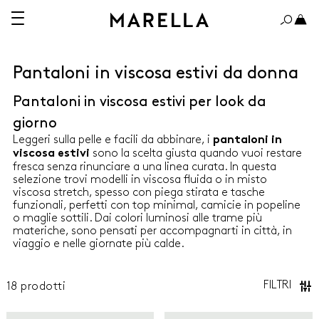
Pantaloni in viscosa estivi da donna
Pantaloni in viscosa estivi per look da
A 150€
OLTRE 150€
giorno
Leggeri sulla pelle e facili da abbinare, i
pantaloni in
sono la scelta giusta quando vuoi restare
viscosa estivi
fresca senza rinunciare a una linea curata. In questa
selezione trovi modelli in viscosa fluida o in misto
viscosa stretch, spesso con piega stirata e tasche
ABITI
funzionali, perfetti con top minimal, camicie in popeline
o maglie sottili. Dai colori luminosi alle trame più
CAMICIE
materiche, sono pensati per accompagnarti in città, in
viaggio e nelle giornate più calde.
CAPPOTTI E TRENCH
FILTRI
18
prodotti
GIACCHE
Marella
Marella