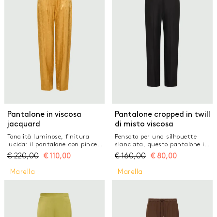
forestale Pantalone in viscosa e
jacquard Fit regolare con linea
lino stretch Fit aderente
leggermente incurvata
Chiusura nascosta e inserto
Chiusura con gancio a uomo e
elastico sul retro della vita
cintura interna precostruita
Tasche laterali alla francese e
Doppia pince ai fianchi con
posteriori a filetto Pieta stirata
linea bombata sulla gamba
fronte e retro, logo ricamato
Tasche laterali alla francese e
sul fianco sinistro
posteriori con filetto
Pantalone in viscosa
Pantalone cropped in twill
jacquard
di misto viscosa
Tonalità luminose, finitura
Pensato per una silhouette
lucida: il pantalone con pince
slanciata, questo pantalone in
viene proposto in raso di viscosa
misto viscosa accarezza le
€
220,00
€
110,00
€
160,00
€
80,00
jacquard, con una fantasia a
forme e gioca con dettagli
micro bouquet dal cuore
sartoriali, come la chiusura a
Marella
Marella
romantico. Per le occasioni
uomo. Cropped alla caviglia per
speciali, perfetto nella bella
un look tutto da
stagione. Il capo fa parte della
personalizzare. Pantalone in
capsule Selected By Deema Al
twill di lyocell e viscosa stretch
Asadi Pantalone in pura viscosa
Fit regolare Chiusura con
jacquard Fit regolare con linea
gancio a uomo Tasche laterali