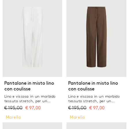
GONNE
JEANS
MAGLIERIA
PANTALONI
TAILLEUR
TOP E T-SHIRT
Pantalone in misto lino
Pantalone in misto lino
con coulisse
con coulisse
Lino e viscosa in un morbido
Lino e viscosa in un morbido
tessuto stretch, per un
tessuto stretch, per un
pantalone che fa dello stile
pantalone che fa dello stile
€
195,00
€
97,00
€
195,00
€
97,00
casual il suo stendardo.
casual il suo stendardo.
Perfetto per l'ufficio, per i
Perfetto per l'ufficio, per i
Marella
Marella
momenti off duty, per le uscite
momenti off duty, per le uscite
estive con i sandali. Tessuto
estive con i sandali. Tessuto
principale contenente materie
principale contenente materie