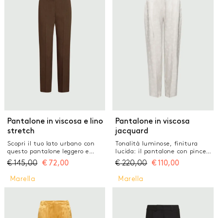
laterali inserite e posteriori a
Chiusura con gancio a uomo
filetto
Tasche laterali alla francese e
posteriori a filetto Piega stirata
fronte e retro
Pantalone in viscosa e lino
Pantalone in viscosa
stretch
jacquard
Scopri il tuo lato urbano con
Tonalità luminose, finitura
questo pantalone leggero e
lucida: il pantalone con pince
aderente. Il look rimane pulito,
viene proposto in raso di viscosa
€
145,00
€
72,00
€
220,00
€
110,00
con un tocco sartoriale, da
jacquard, con una fantasia a
abbinare a top tricot o camicie
micro bouquet dal cuore
Marella
Marella
dalle stampe vibranti. Tessuto
romantico. Per le occasioni
principale contenente materie
speciali, perfetto nella bella
prime derivanti dalla cellulosa
stagione. Il capo fa parte della
del legno, fibra ricavata nel
capsule Selected By Deema Al
rispetto del patrimonio
Asadi Pantalone in pura viscosa