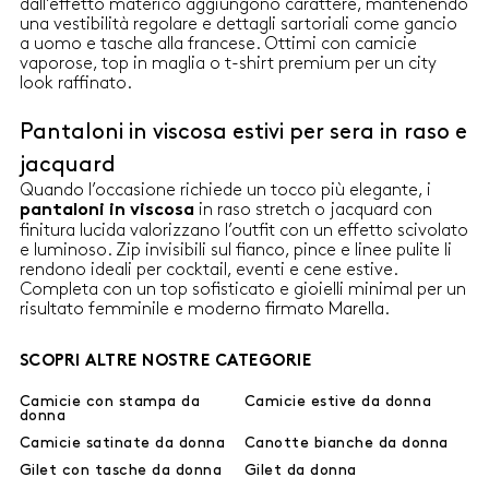
dall’effetto materico aggiungono carattere, mantenendo
una vestibilità regolare e dettagli sartoriali come gancio
a uomo e tasche alla francese. Ottimi con camicie
vaporose, top in maglia o t-shirt premium per un city
look raffinato.
Pantaloni in viscosa estivi per sera in raso e
jacquard
Quando l’occasione richiede un tocco più elegante, i
in raso stretch o jacquard con
pantaloni in viscosa
finitura lucida valorizzano l’outfit con un effetto scivolato
e luminoso. Zip invisibili sul fianco, pince e linee pulite li
rendono ideali per cocktail, eventi e cene estive.
Completa con un top sofisticato e gioielli minimal per un
risultato femminile e moderno firmato Marella.
SCOPRI ALTRE NOSTRE CATEGORIE
Camicie con stampa da
Camicie estive da donna
donna
Camicie satinate da donna
Canotte bianche da donna
Gilet con tasche da donna
Gilet da donna