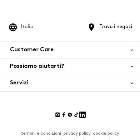
Italia
Trova i negozi
Customer Care
Possiamo aiutarti?
Contattaci
WhatsApp
Servizi
FAQ
Sicurezza del prodotto
Ordini e spedizioni
Gift Cards
Resi e rimborsi
Click and collect
Pagamenti
Private store
Gift Card
termini e condizioni
privacy policy
cookie policy
Smart Shopping
Effettua un cambio o un reso