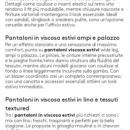
posteriori a filetto
Dettagli come coulisse o inserti elastici sul retro vita
rendono il fit più modulabile, mentre chiusure nascoste e
finiture sartoriali mantengono il look essenziale. Ideali
con sandali, slingback o sneakers pulite, sono un’opzione
versatile anche per l’ufficio estivo.
Pantaloni in viscosa estivi ampi e palazzo
Per un effetto slanciato e una sensazione di massimo
comfort, punta su
wide leg,
pantaloni viscosa estivi
ampi o palazzo. Le pinces, le cinture interne precostruite
e le pieghe fronte/retro danno struttura alla fluidità del
tessuto, mentre alcuni modelli giocano con coulisse al
fondo o linee leggermente incurvate sulla gamba. Con
un blazer coordinato crei un completo contemporaneo;
con una canotta e accessori essenziali ottieni un look
estivo immediato.
Pantaloni in viscosa estivi in lino e tessuti
textured
Tra i
più richiesti ci sono i
pantaloni in viscosa estivi
mix con lino: freschi, traspiranti e perfetti per la bella
stagione. Le proposte in grisaglia mouliné o in chevron