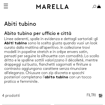
Abiti tubino
Abito tubino per ufficio e città
A 150€
OLTRE 150€
Linee aderenti, spalle in evidenza e dettagli sartoriali: gli
sono la scelta giusta quando vuoi un look
Abiti tubino
curato dalla mattina all’aperitivo. In collezione trovi
modelli in popeline stretch e in crêpe envers satin,
pensati per seguire la silhouette con comodità. Lo scollo
dritto e le spalline sottili valorizzano il décolleté, mentre
ABITI
drappeggi sul busto, fianchetti sagomati e finiture a
contrasto aggiungono carattere senza rinunciare
all’eleganza. Chiusure con zip discreta e spacchi
CAMICIE
posteriori completano l’
con un tocco
abito tubino
pratico e femminile.
CAPPOTTI E TRENCH
FILTRI
4
prodotti
GIACCHE
Marella
Marella