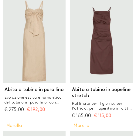
GONNE
JEANS
MAGLIERIA
PANTALONI
TAILLEUR
TOP E T-SHIRT
Abito a tubino in puro lino
Abito a tubino in popeline
stretch
Evoluzione estiva e romantica
del tubino in puro lino, con
Raffinato per il giorno, per
scollo decorato da drappeggio e
l'ufficio, per l'aperitivo in città:
€
275,00
€
192,00
nastro annodato. Perfetto per
questo abito in popeline fascia
€
165,00
€
115,00
le serate in compagnia,
la silhouette e gioca con il
completato dai bijoux floreali di
drappeggio sul busto. Con
Marella
Marella
collezione. Abito in puro lino
scollo dritto per spalle in
natté con parziale fodera
evidenza. Abito in popeline