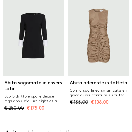
interna Fit aderente Scollo a
stretch con parziale fodera
cuore con drappeggio sul seno e
interna Fit aderente Scollo
nastro annodato Spalline sottili
dritto con spalline sottili
e zip centrale posteriore Spacco
Bustino drappeggiato Spacco e
centrale posteriore
zip sul retro
Abito sagomato in envers
Abito aderente in taffetà
satin
Con la sua linea smanicata e il
gioco di arricciature su tutta la
Scollo dritto e spalle decise
lunghezza, questo abito si
regalano un'allure eighties a
€
155,00
€
108,00
propone come nuova silhouette
questo abito dalla linea
€
250,00
€
175,00
dall'allure contemporanea.
aderente. I polsi con tessuto a
Aggiungi i bijoux e i sandali per
contrasto fermati da gemelli
le tue giornate in città. Abito
aggiungono una nota giocosa.
in taffetà tecnico Fit aderente
Capo con vestibilità piccola, si
Scollo a giro Apertura laterale
consiglia di acquistare una