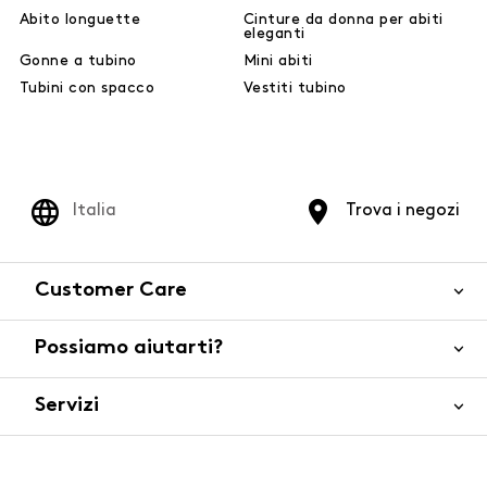
Abito longuette
Cinture da donna per abiti
eleganti
Gonne a tubino
Mini abiti
Tubini con spacco
Vestiti tubino
Italia
Trova i negozi
Customer Care
Possiamo aiutarti?
Contattaci
WhatsApp
Servizi
FAQ
Sicurezza del prodotto
Ordini e spedizioni
Gift Cards