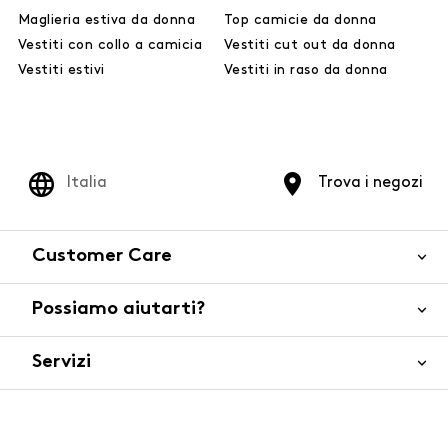
Maglieria estiva da donna
Top camicie da donna
Vestiti con collo a camicia
Vestiti cut out da donna
Vestiti estivi
Vestiti in raso da donna
Italia
Trova i negozi
Customer Care
Possiamo aiutarti?
Contattaci
WhatsApp
Servizi
FAQ
Sicurezza del prodotto
Ordini e spedizioni
Gift Cards
Resi e rimborsi