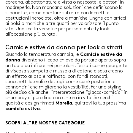
coreana, abbottonature a vista o nascoste, e bottoni in
madreperla. Non mancano soluzioni che definiscono la
silhouette, come aperture sul retro con laccetti e
costruzioni incrociate, oltre a maniche lunghe con arricci
ai polsi o maniche a tre quarti per valorizzare il punto
vita. Una scelta versatile per passare dal city look
all’occasione più curata.
Camicie estive da donna per look a strati
Quando la temperatura cambia, le
Camicie estive da
diventano il capo chiave da portare aperto sopra
donna
un top o da infilare nei pantaloni. Tessuti come georgette
di viscosa stampata e mussola di cotone e seta creano
un effetto arioso e raffinato, con fondi stondati,
spacchetti laterali e dettagli come carré posteriori e
cannoncini che migliorano la vestibilità. Per uno styling
più deciso c’è anche l’interpretazione “giacca-camicia” in
chambray di puro lino con cintura in vita. Se cerchi
qualità e design firmati
, qui trovi la tua prossima
Marella
.
camicia estiva
SCOPRI ALTRE NOSTRE CATEGORIE