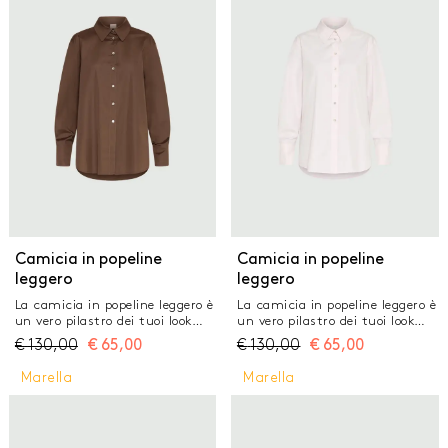
GONNE
JEANS
MAGLIERIA
PANTALONI
TAILLEUR
TOP E T-SHIRT
Camicia in popeline
Camicia in popeline
leggero
leggero
La camicia in popeline leggero è
La camicia in popeline leggero è
un vero pilastro dei tuoi look
un vero pilastro dei tuoi look
estivi. Aperta sopra una
estivi. Aperta sopra una
€
130,00
€
65,00
€
130,00
€
65,00
canottina leggera o infilata in
canottina leggera o infilata in
bermuda e pantaloni, regala
bermuda e pantaloni, regala
Marella
Marella
un'immediata freschezza ad
un'immediata freschezza ad
ogni tua mise. Tessuto
ogni tua mise. Tessuto
principale contenente cotone
principale contenente cotone
biologico, fibra ricavata dalla
biologico, fibra ricavata dalla