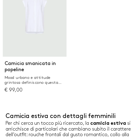
stondati
stretch Fit regolare Collo a
camicia e maniche a tre quarti
con polso sagomato e sparato a
uomo Abbottonatura nascosta
con primo bottone a vista
Apertura sulla schiena, con
laccetti e costruzione
incrociata
Camicia smanicata in
popeline
Mood urbano e attitude
grintosa definiscono questa
camicia smanicata in popeline
€
99,00
leggero. Da indossare con gli
shorts, con la gonna, con i
pantaloni preferiti Camicia in
popeline di puro cotone
Vestibilità regolare Collo a
Camicia estiva con dettagli femminili
camicia e abbottonatura
nascosta Spalla scesa con
Per chi cerca un tocco più ricercato, la
si
camicia estiva
risvolto sul giro manica Fondo
arricchisce di particolari che cambiano subito il carattere
stondato e asimmetrico
dell’outfit: rouche frontali dal gusto romantico, collo alla