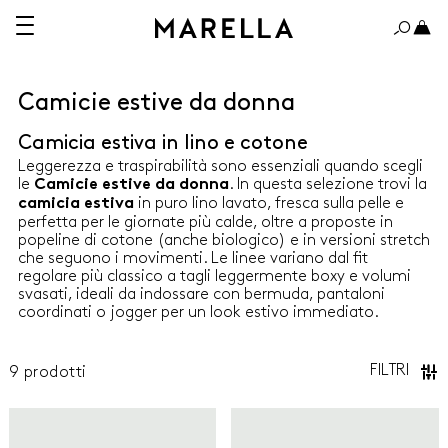
Camicie estive da donna
Camicia estiva in lino e cotone
A 150€
OLTRE 150€
Leggerezza e traspirabilità sono essenziali quando scegli
le
. In questa selezione trovi la
Camicie estive da donna
in puro lino lavato, fresca sulla pelle e
camicia estiva
perfetta per le giornate più calde, oltre a proposte in
popeline di cotone (anche biologico) e in versioni stretch
che seguono i movimenti. Le linee variano dal fit
ABITI
regolare più classico a tagli leggermente boxy e volumi
svasati, ideali da indossare con bermuda, pantaloni
coordinati o jogger per un look estivo immediato.
CAMICIE
CAPPOTTI E TRENCH
FILTRI
9
prodotti
Marella
Marella
GIACCHE