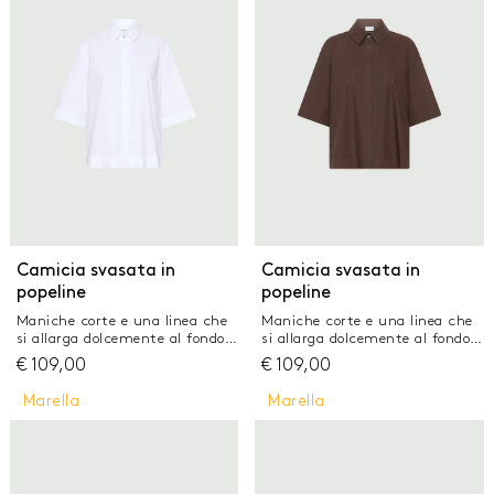
coltivazione biologica della
coltivazione biologica della
pianta del cotone Camicia in
pianta del cotone Camicia in
popeline leggero di puro cotone
popeline leggero di puro cotone
Fit regolare Collo a camicia con
Fit regolare Collo a camicia con
spalla leggermente scesa e
spalla leggermente scesa e
abbottonatura a vista Carré
abbottonatura a vista Carré
posteriore con cannoncino
posteriore con cannoncino
Fondo stondato asimmetrico
Fondo stondato asimmetrico
con spacchi laterali
con spacchi laterali
Camicia svasata in
Camicia svasata in
popeline
popeline
Maniche corte e una linea che
Maniche corte e una linea che
si allarga dolcemente al fondo:
si allarga dolcemente al fondo:
la camicia estiva in popeline è
la camicia estiva in popeline è
€
109,00
€
109,00
un vero passe partout per le
un vero passe partout per le
tue giornate. Completa il look
tue giornate. Completa il look
Marella
Marella
con il pantalone preferito o la
con il pantalone preferito o la
gonna a ruota. Camicia in
gonna a ruota. Camicia in
popeline di puro cotone
popeline di puro cotone
Vestibilità regolare Collo a
Vestibilità regolare Collo a
camicia e abbottonatura
camicia e abbottonatura