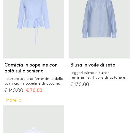
Collo a camicia Abbottonatura
nascosta con primo bottone a
vista Arricci sul carré anteriore
e posteriore
Camicia in popeline con
Blusa in voile di seta
oblò sulla schiena
Leggerissimo e super
femminile, il voile di cotone e
Interpretazione femminile della
seta è il materiale perfetto per
camicia in popeline di cotone,
€
130,00
i tuoi outfit estivi. In questa
con manica a tre quarti e
€
140,00
€
70,00
camicia diventa protagonista di
laccetti per mettere in
linee morbide, arricci e linee
evidenza il punto vita. Da
Marella
stondate al fondo. Blusa in voile
abbinare alla gonna coordinata
organzato di cotone e seta Fit
per un city look decisamente
regolare Collo stondato con
estivo. Tessuto principale
abbottonatura a vista Carré
contenente cotone biologico,
fronte e retro con arricci
fibra ricavata dalla coltivazione
Manica con polsino e bottoni
biologica della pianta del cotone
ricoperti Spacchi laterali
Camicia in popeline di cotone