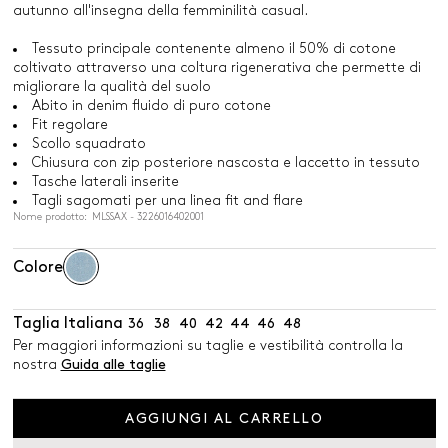
autunno all'insegna della femminilità casual.
Tessuto principale contenente almeno il 50% di cotone
coltivato attraverso una coltura rigenerativa che permette di
migliorare la qualità del suolo
Abito in denim fluido di puro cotone
Fit regolare
Scollo squadrato
Chiusura con zip posteriore nascosta e laccetto in tessuto
Tasche laterali inserite
Tagli sagomati per una linea fit and flare
Nome prodotto: MLSSAX - 3226016402001
Colore
Taglia Italiana
36
38
40
42
44
46
48
Per maggiori informazioni su taglie e vestibilità controlla la
nostra
Guida alle taglie
AGGIUNGI AL CARRELLO