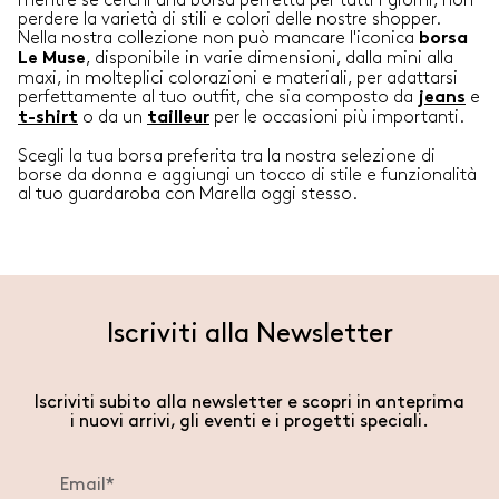
mentre se cerchi una borsa perfetta per tutti i giorni, non
perdere la varietà di stili e colori delle nostre shopper.
Nella nostra collezione non può mancare l'iconica
borsa
, disponibile in varie dimensioni, dalla mini alla
Le Muse
maxi, in molteplici colorazioni e materiali, per adattarsi
perfettamente al tuo outfit, che sia composto da
e
jeans
o da un
per le occasioni più importanti.
t-shirt
tailleur
Scegli la tua borsa preferita tra la nostra selezione di
borse da donna e aggiungi un tocco di stile e funzionalità
al tuo guardaroba con Marella oggi stesso.
Iscriviti alla Newsletter
Iscriviti subito alla newsletter e scopri in anteprima
i nuovi arrivi, gli eventi e i progetti speciali.