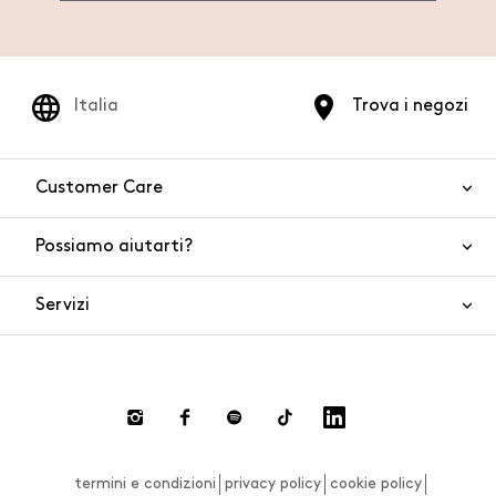
Italia
Trova i negozi
Customer Care
Possiamo aiutarti?
Contattaci
WhatsApp
Servizi
FAQ
Sicurezza del prodotto
Ordini e spedizioni
Gift Cards
Resi e rimborsi
Click and collect
Pagamenti
Private store
Gift Card
termini e condizioni
privacy policy
cookie policy
Smart Shopping