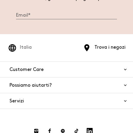
Italia
Trova i negozi
Customer Care
Possiamo aiutarti?
Contattaci
WhatsApp
Servizi
FAQ
Sicurezza del prodotto
Ordini e spedizioni
Gift Cards
Resi e rimborsi
Click and collect