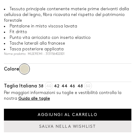
Tessuto principale contenente materie prime derivanti dalla
cellulosa del legno, fibra ricavata nel rispetto del patrimonio
forestale
Pantalone in misto viscosa lavata
Fit dritto
Punto vita arricciato con inserto elastico
Tasche laterali alla francese
Tasca posteriore applicata
Nome prodotto: MLSEREMI - 3131156402001
Colore
Taglia Italiana
38
40
42
44
46
48
50
Per maggiori informazioni su taglie e vestibilità controlla la
nostra
Guida alle taglie
AGGIUNGI AL CARRELLO
SALVA NELLA WISHLIST