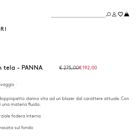
RI
n tela - PANNA
€ 275,00
€ 192,00
avaggio
doppiopetto danno vita ad un blazer dal carattere attuale. Con
i una materia fluida.
rziale fodera interna
vasata sul fondo