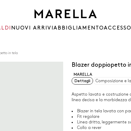
ALDI
NUOVI ARRIVI
ABBIGLIAMENTO
ACCESSO
etto in tela
Blazer doppiopetto i
MARELLA
Dettagli
Composizione e l
Aspetto lavato e costruzione 
linea decisa e la morbidezza d
Blazer in tela lavata con pa
Fit regolare
Linea dritta, leggermente s
Collo a rever