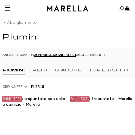
Abbigliamento
Piumini
MUST-HAVES
ABBIGLIAMENTO
ACCESSORI
PIUMINI
ABITI
GIACCHE
TOP E T-SHIRT
ORDINA PER
FILTRI
Saldi -50%
Saldi -50%