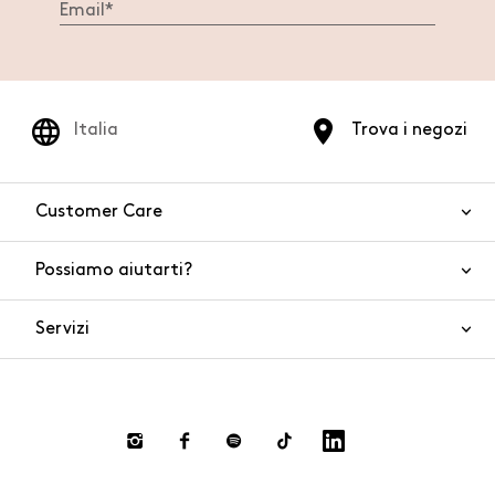
Italia
Trova i negozi
Customer Care
Possiamo aiutarti?
Contattaci
WhatsApp
Servizi
FAQ
Sicurezza del prodotto
Ordini e spedizioni
Gift Cards
Resi e rimborsi
Click and collect
Pagamenti
Private store
Gift Card