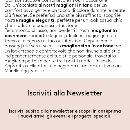
look sofisticato e confortevole in ogni occasione.
Dai un'occhiata ai nostri
per un
maglioni in lana
comfort avvolgente e un tocco di calore durante le serate
più fresche. Se preferisci uno stile più raffinato, scopri le
nostre
, perfette per un look casual chic
maglie eleganti
che si adatta a qualsiasi situazione.
Per un tocco di lusso, non perderti i nostri
maglioni in
, morbidi e leggeri, ideali per aggiungere un
cashmere
tocco di eleganza al tuo outfit estivo. Oppure per le
passeggiate serali scegli un
per
maglioncino in cotone
un look fresco e confortevole che non rinuncia allo stile.
Indipendentemente dal tuo stile personale, troverai la
maglieria perfetta per te tra i nostri modelli in saldo.
Approfitta delle offerte e aggiorna il tuo look estivo con
Marella oggi stesso!
Iscriviti alla Newsletter
Iscriviti subito alla newsletter e scopri in anteprima
i nuovi arrivi, gli eventi e i progetti speciali.