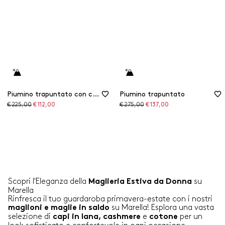
Piumino trapuntato con collo a camicia
Piumino trapuntato
Prezzo
Prezzo
Prezzo
Prezzo
€ 225,00
€ 112,00
€ 275,00
€ 137,00
originale
scontato
originale
scontato
Scopri l'Eleganza della
su
Maglieria Estiva da Donna
Marella
Rinfresca il tuo guardaroba primavera-estate con i nostri
su Marella! Esplora una vasta
maglioni e maglie in saldo
selezione di
e
per un
capi in lana, cashmere
cotone