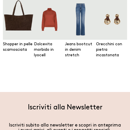
Shopper in pelle
Dolcevita
Jeans bootcut
Orecchini con
scamosciata
morbido in
in denim
pietra
lyocell
stretch
incastonata
Iscriviti alla Newsletter
Iscriviti subito alla newsletter e scopri in anteprima