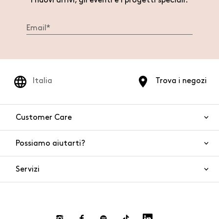
i nuovi arrivi, gli eventi e i progetti speciali.
Italia
Trova i negozi
Customer Care
Possiamo aiutarti?
Contattaci
WhatsApp
Servizi
FAQ
Sicurezza del prodotto
Ordini e spedizioni
Gift Cards
Resi e rimborsi
Click and collect