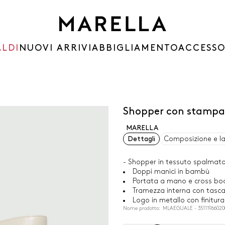
ALDI
NUOVI ARRIVI
ABBIGLIAMENTO
ACCESSO
Shopper con stampa 
MARELLA
Dettagli
Composizione e l
- Shopper in tessuto spalmato
Doppi manici in bambù
Portata a mano e cross body
Tramezza interna con tasca
Logo in metallo con finitura
Nome prodotto: MLAEGUALE - 35111966020