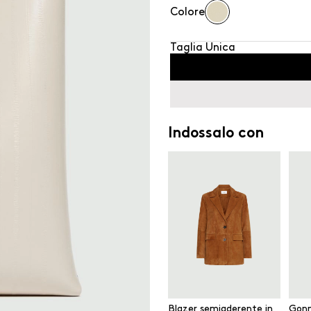
Colore
Taglia Unica
Indossalo con
Blazer semiaderente in
Gonn