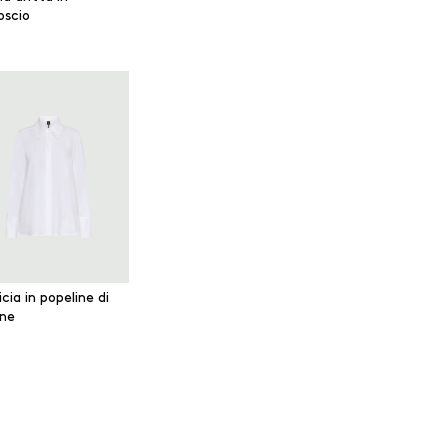
scio
ia in popeline di
ne