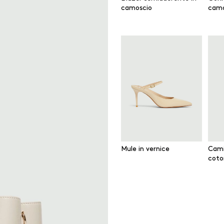
camoscio
camo
Mule in vernice
Camic
coto