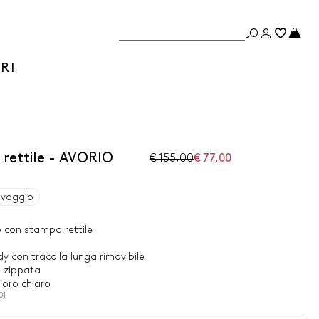
RI
rettile - AVORIO
€ 155,00
€ 77,00
avaggio
 con stampa rettile
 con tracolla lunga rimovibile
 zippata
 oro chiaro
01