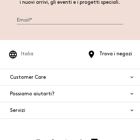
i nuovi arrivi, gli eventi e i progetti speciali.
Italia
Trova i negozi
Customer Care
Possiamo aiutarti?
Contattaci
WhatsApp
Servizi
FAQ
Sicurezza del prodotto
Ordini e spedizioni
Gift Cards
Resi e rimborsi
Click and collect