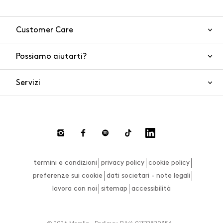
Customer Care
Possiamo aiutarti?
Contattaci
WhatsApp
Servizi
FAQ
Sicurezza del prodotto
Ordini e spedizioni
Gift Cards
Resi e rimborsi
Click and collect
Pagamenti
Private store
Gift Card
termini e condizioni
privacy policy
cookie policy
Smart Shopping
Effettua un cambio o un reso
preferenze sui cookie
dati societari - note legali
Live Chat
lavora con noi
sitemap
accessibilità
Size Guide