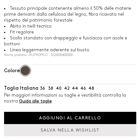
Tessuto principale contenente almeno il 50% delle materie
prime derivanti dalla cellulosa del legno, fibra ricavata nel
rispetto del patrimonio forestale
Abito in twill tecnico
Fit regolare
Scollo stondato con drappeggio e fusciacca con asole e
bottoni
Linea leggermente aderente sul busto
Nome prodotto: MLSTROPICO - 3226036402004
Colore
Taglia Italiana
36
38
40
42
44
46
48
Per maggiori informazioni su taglie e vestibilità controlla la
nostra
Guida alle taglie
AGGIUNGI AL CARRELLO
SALVA NELLA WISHLIST