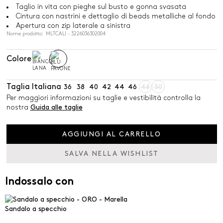
Taglio in vita con pieghe sul busto e gonna svasata
Cintura con nastrini e dettaglio di beads metalliche al fondo
Apertura con zip laterale a sinistra
Nome prodotto: MLTCALI - 3226036302004
Colore
Taglia Italiana
36
38
40
42
44
46
48
50
Per maggiori informazioni su taglie e vestibilità controlla la
nostra
Guida alle taglie
AGGIUNGI AL CARRELLO
SALVA NELLA WISHLIST
Indossalo con
Sandalo a specchio