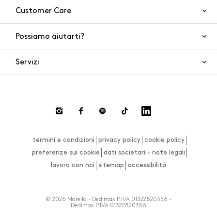
Customer Care
Possiamo aiutarti?
Contattaci
WhatsApp
Servizi
FAQ
Sicurezza del prodotto
Ordini e spedizioni
Gift Cards
Resi e rimborsi
Click and collect
Pagamenti
Private store
Gift Card
termini e condizioni
privacy policy
cookie policy
Smart Shopping
Effettua un cambio o un reso
preferenze sui cookie
dati societari - note legali
Live Chat
lavora con noi
sitemap
accessibilità
Size Guide
© 2026 Marella - Dedimax P.IVA 01322820356 -
Dedimax P.IVA 01322820356