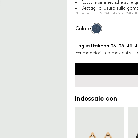
Rotture simmetriche sulle g
Dettagli di usura sulla gamb
Nome prodotto: MLSWLEG1 - 318603640200
Colore
Taglia Italiana
36
38
40
4
Per maggiori informazioni su ta
Indossalo con