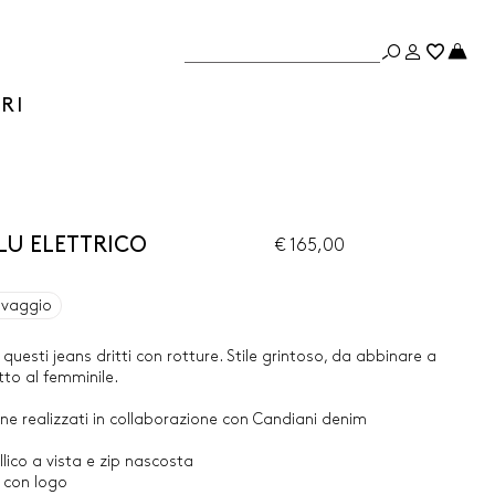
RI
 BLU ELETTRICO
€ 165,00
avaggio
n questi jeans dritti con rotture. Stile grintoso, da abbinare a
tto al femminile.
ne realizzati in collaborazione con Candiani denim
ico a vista e zip nascosta
e con logo