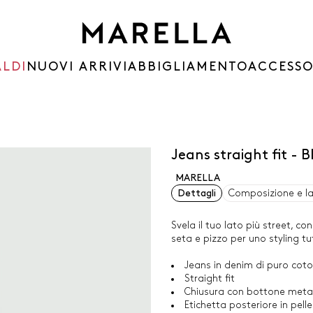
ALDI
NUOVI ARRIVI
ABBIGLIAMENTO
ACCESSO
Jeans straight fit -
MARELLA
Dettagli
Composizione e l
Svela il tuo lato più street, co
seta e pizzo per uno styling tu
Jeans in denim di puro coto
Straight fit
Chiusura con bottone metall
Etichetta posteriore in pell