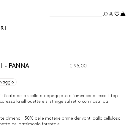
RI
ll - PANNA
€ 95,00
avaggio
ofisticato dello scollo drappeggiato all'americana: ecco il top
arezza la silhouette e si stringe sul retro con nastri da
te almeno il 50% delle materie prime derivanti dalla cellulosa
ispetto del patrimonio forestale