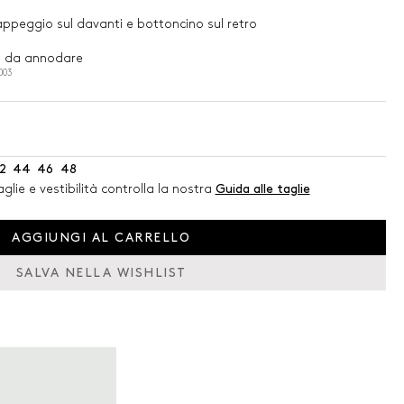
appeggio sul davanti e bottoncino sul retro
i da annodare
003
2
44
46
48
glie e vestibilità controlla la nostra
Guida alle taglie
AGGIUNGI AL CARRELLO
SALVA NELLA WISHLIST