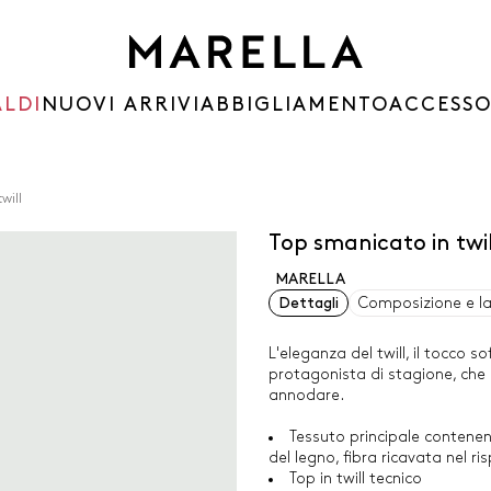
ALDI
NUOVI ARRIVI
ABBIGLIAMENTO
ACCESSO
will
Top smanicato in twi
MARELLA
Dettagli
Composizione e l
L'eleganza del twill, il tocco s
protagonista di stagione, che c
annodare.
Tessuto principale contenen
del legno, fibra ricavata nel r
Top in twill tecnico