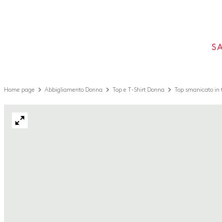
S
Home page
Abbigliamento Donna
Top e T-Shirt Donna
Top smanicato in t