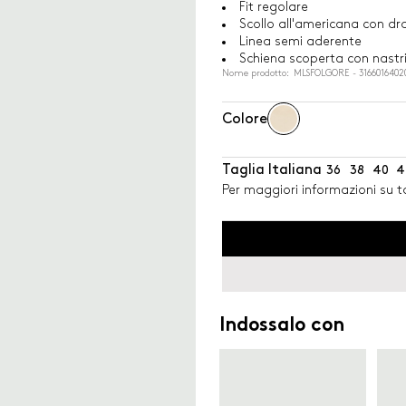
Fit regolare
Scollo all'americana con dr
Linea semi aderente
Schiena scoperta con nastr
Nome prodotto: MLSFOLGORE - 3166016402
Colore
Taglia Italiana
36
38
40
4
Per maggiori informazioni su ta
Indossalo con