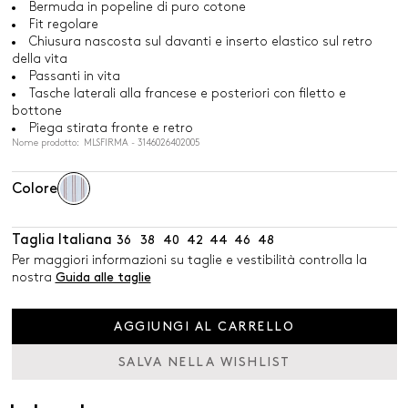
Bermuda in popeline di puro cotone
Fit regolare
Chiusura nascosta sul davanti e inserto elastico sul retro
della vita
Passanti in vita
Tasche laterali alla francese e posteriori con filetto e
bottone
Piega stirata fronte e retro
Nome prodotto: MLSFIRMA - 3146026402005
Colore
Taglia Italiana
36
38
40
42
44
46
48
Per maggiori informazioni su taglie e vestibilità controlla la
nostra
Guida alle taglie
AGGIUNGI AL CARRELLO
SALVA NELLA WISHLIST