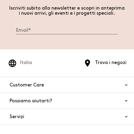
Iscriviti subito alla newsletter e scopri in anteprima
i nuovi arrivi, gli eventi e i progetti speciali.
Italia
Trova i negozi
Customer Care
Possiamo aiutarti?
Contattaci
WhatsApp
Servizi
FAQ
Sicurezza del prodotto
Ordini e spedizioni