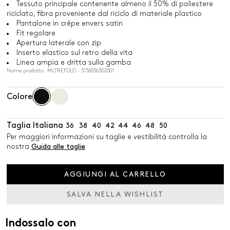
Tessuto principale contenente almeno il 50% di poliestere
riciclato, fibra proveniente dal riciclo di materiale plastico
Pantalone in crêpe envers satin
Fit regolare
Apertura laterale con zip
Inserto elastico sul retro della vita
Linea ampia e dritta sulla gamba
Nome prodotto: MLTREFOLO - 3136036302001
Colore
Taglia Italiana
36
38
40
42
44
46
48
50
Per maggiori informazioni su taglie e vestibilità controlla la
nostra
Guida alle taglie
AGGIUNGI AL CARRELLO
SALVA NELLA WISHLIST
Indossalo con