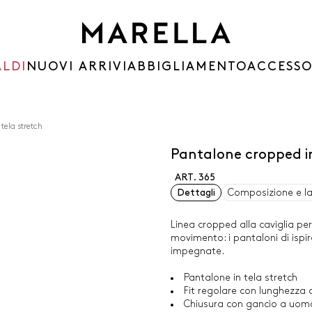
ALDI
NUOVI ARRIVI
ABBIGLIAMENTO
ACCESSO
tela stretch
Pantalone cropped in
ART. 365
Dettagli
Composizione e l
Linea cropped alla caviglia per
movimento: i pantaloni di ispi
impegnate.
Pantalone in tela stretch
Fit regolare con lunghezza 
Chiusura con gancio a uom