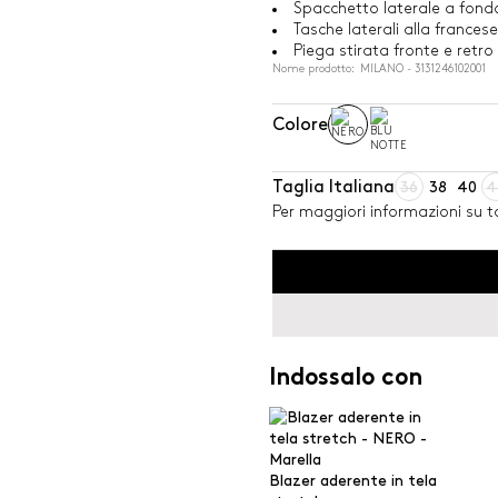
Spacchetto laterale a fond
Tasche laterali alla francese
Piega stirata fronte e retro
Nome prodotto: MILANO - 3131246102001
Colore
Taglia Italiana
36
38
40
4
Per maggiori informazioni su ta
Indossalo con
Blazer aderente in tela