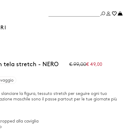
RI
 tela stretch - NERO
€ 99,00
€ 49,00
avaggio
 slanciare la figura, tessuto stretch per seguire ogni tuo
razione maschile sono il passe partout per le tue giornate più
cropped alla caviglia
o