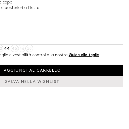
o capo
 e posteriori a filetto
2
44
46
48
50
glie e vestibilità controlla la nostra
Guida alle taglie
AGGIUNGI AL CARRELLO
SALVA NELLA WISHLIST