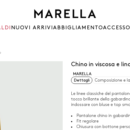
ALDI
NUOVI ARRIVI
ABBIGLIAMENTO
ACCESSO
o
Chino in viscosa e l
MARELLA
Dettagli
Composizione e l
Le linee classiche del pantalo
tocco brillante della gabardina
indossare con bluse e top sma
Pantalone chino in gabardina
Fit regolare
Chiusura con bottone perso