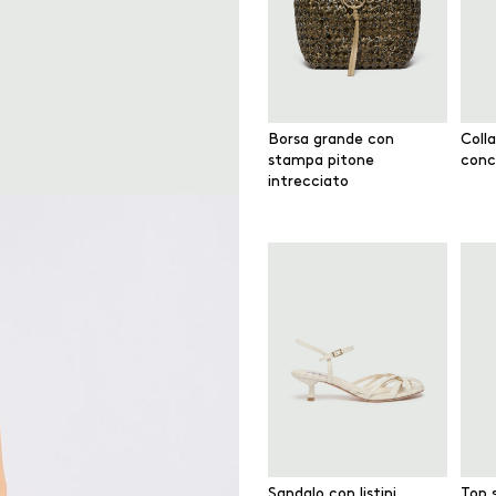
Borsa grande con
Coll
stampa pitone
conc
intrecciato
Sandalo con listini
Top 