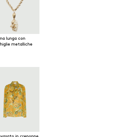
ana lunga con
higlie metalliche
svasato in creponne