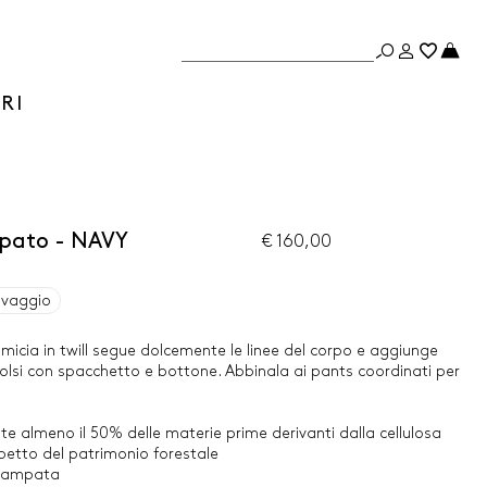
RI
mpato - NAVY
€ 160,00
avaggio
amicia in twill segue dolcemente le linee del corpo e aggiunge
olsi con spacchetto e bottone. Abbinala ai pants coordinati per
te almeno il 50% delle materie prime derivanti dalla cellulosa
ispetto del patrimonio forestale
 stampata