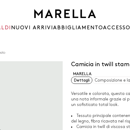
ALDI
NUOVI ARRIVI
ABBIGLIAMENTO
ACCESSO
pato
Camicia in twill sta
MARELLA
Dettagli
Composizione e l
Versatile e colorata, questa c
una nota informale grazie ai p
un sofisticato total look.
Tessuto principale contenen
del legno, fibra ricavata nel r
Camicia in twill di viscosa