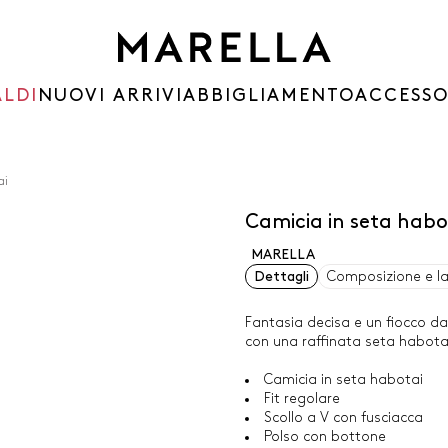
ALDI
NUOVI ARRIVI
ABBIGLIAMENTO
ACCESSO
ai
Camicia in seta habo
MARELLA
Dettagli
Composizione e l
Fantasia decisa e un fiocco da
con una raffinata seta habotai
Camicia in seta habotai
Fit regolare
Scollo a V con fusciacca
Polso con bottone