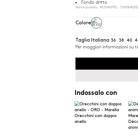
Fondo dritto
Nome prodotto: MLSNASTRO - 311610640200
Colore
Taglia Italiana
36
38
40
4
Per maggiori informazioni su ta
Indossalo con
Orecchini con doppio
anello
Décol
anim