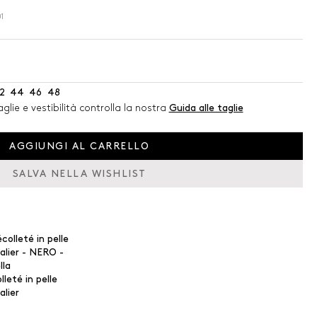
1
2
44
46
48
glie e vestibilità controlla la nostra
Guida alle taglie
AGGIUNGI AL CARRELLO
SALVA NELLA WISHLIST
leté in pelle
alier