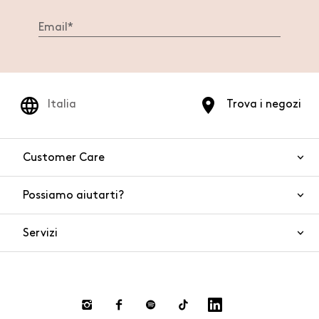
Italia
Trova i negozi
Customer Care
Possiamo aiutarti?
Contattaci
WhatsApp
Servizi
FAQ
Sicurezza del prodotto
Ordini e spedizioni
Gift Cards
Resi e rimborsi
Click and collect
Pagamenti