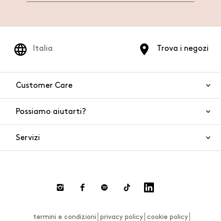
Italia
Trova i negozi
Customer Care
Possiamo aiutarti?
Contattaci
WhatsApp
Servizi
FAQ
Sicurezza del prodotto
Ordini e spedizioni
Gift Cards
Resi e rimborsi
Click and collect
Pagamenti
Private store
Gift Card
termini e condizioni
privacy policy
cookie policy
Smart Shopping