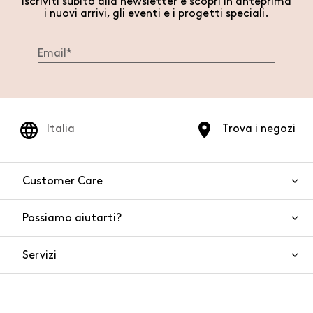
Iscriviti subito alla newsletter e scopri in anteprima
i nuovi arrivi, gli eventi e i progetti speciali.
Italia
Trova i negozi
Customer Care
Possiamo aiutarti?
Contattaci
WhatsApp
Servizi
FAQ
Sicurezza del prodotto
Ordini e spedizioni
Gift Cards
Resi e rimborsi