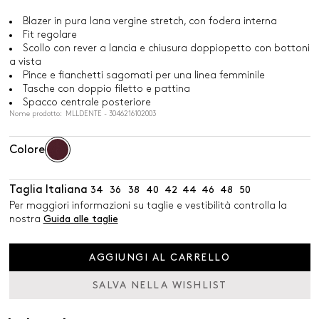
Blazer in pura lana vergine stretch, con fodera interna
Fit regolare
Scollo con rever a lancia e chiusura doppiopetto con bottoni
a vista
Pince e fianchetti sagomati per una linea femminile
Tasche con doppio filetto e pattina
Spacco centrale posteriore
Nome prodotto: MLLDENTE - 3046216102003
Colore
Taglia Italiana
34
36
38
40
42
44
46
48
50
Per maggiori informazioni su taglie e vestibilità controlla la
nostra
Guida alle taglie
AGGIUNGI AL CARRELLO
SALVA NELLA WISHLIST