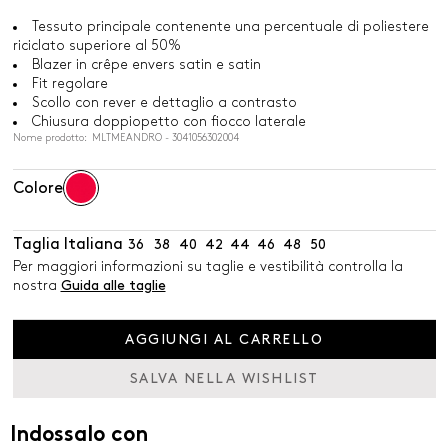
Tessuto principale contenente una percentuale di poliestere
riciclato superiore al 50%
Blazer in crêpe envers satin e satin
Fit regolare
Scollo con rever e dettaglio a contrasto
Chiusura doppiopetto con fiocco laterale
Nome prodotto: MLTMEANDRO - 3041056302004
Colore
Taglia Italiana
36
38
40
42
44
46
48
50
Per maggiori informazioni su taglie e vestibilità controlla la
nostra
Guida alle taglie
AGGIUNGI AL CARRELLO
SALVA NELLA WISHLIST
Indossalo con