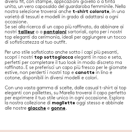
diversi fit, con stampe, applicazioni gioiello o a tinta
unita, un vero caposaldo del guardaroba femminile. Nella
nostra selezione troverai anche
, in una
t-shirt colorate
varietà di tessuti e modelli in grado di adattarsi a ogni
occasione.
Se sei alla ricerca di un capo più raffinato, da abbinare ai
nostri
o a
sartoriali, opta per i nostri
tailleur
pantaloni
top eleganti da cerimonia, ideali per aggiungere un tocco
di sofisticatezza al tuo outfit.
Per uno stile sofisticato anche sotto i capi più pesanti,
scopri i nostri
eleganti in raso e seta,
top sottogiacca
perfetti per completare il tuo look in modo discreto ma
raffinato. E se preferisci un capo più fresco per le giornate
estive, non perderti i nostri top e
in lino e
canotte
cotone, disponibili in diversi modelli e colori.
Con una vasta gamma di scelte, dalle casual t-shirt ai top
eleganti con paillettes, su Marella troverai il capo perfetto
per esprimere il tuo stile unico in ogni occasione. Esplora
la nostra collezione di
oggi stesso e abbinale
magliette
alle nostre
e
.
giacche
gonne